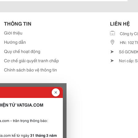
THÔNG TIN
LIÊN HỆ
Giới thiệu
Công ty C
Hướng dẫn
HN: 102 T
➤
Quy chế hoạt động
Số GCNĐKD
➤
Cơ chế giải quyết tranh chấp
Nơi cấp: S
Chính sách bảo vệ thông tin
IỆN TỬ VATGIA.COM
.com – trân trọng thông báo:
gia.com kể từ ngày
31 tháng 3 năm