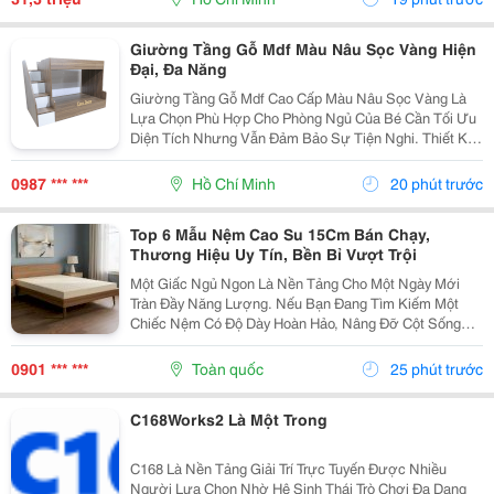
Hợp Với Đa...
Giường Tầng Gỗ Mdf Màu Nâu Sọc Vàng Hiện
Đại, Đa Năng
Giường Tầng Gỗ Mdf Cao Cấp Màu Nâu Sọc Vàng Là
Lựa Chọn Phù Hợp Cho Phòng Ngủ Của Bé Cần Tối Ưu
Diện Tích Nhưng Vẫn Đảm Bảo Sự Tiện Nghi. Thiết Kế
2 Tầng Chắc Chắn, Có Cầu Thang Bên Hông Và Hộc
Lưu Trữ Giúp Căn Phòng Gọn Gàng Hơn. Sản Phẩm Sử
0987 *** ***
Hồ Chí Minh
20 phút trước
Dụng...
Top 6 Mẫu Nệm Cao Su 15Cm Bán Chạy,
Thương Hiệu Uy Tín, Bền Bỉ Vượt Trội
Một Giấc Ngủ Ngon Là Nền Tảng Cho Một Ngày Mới
Tràn Đầy Năng Lượng. Nếu Bạn Đang Tìm Kiếm Một
Chiếc Nệm Có Độ Dày Hoàn Hảo, Nâng Đỡ Cột Sống
Tối Ưu Và Có Độ Bền Lên Đến Hàng Chục Năm, Nệm
Cao Su 15Cm Chính Là &Ldquo;Tỷ Lệ Vàng&Rdquo;
0901 *** ***
Toàn quốc
25 phút trước
Không Quá Mỏng...
C168Works2 Là Một Trong
C168 Là Nền Tảng Giải Trí Trực Tuyến Được Nhiều
Người Lựa Chọn Nhờ Hệ Sinh Thái Trò Chơi Đa Dạng