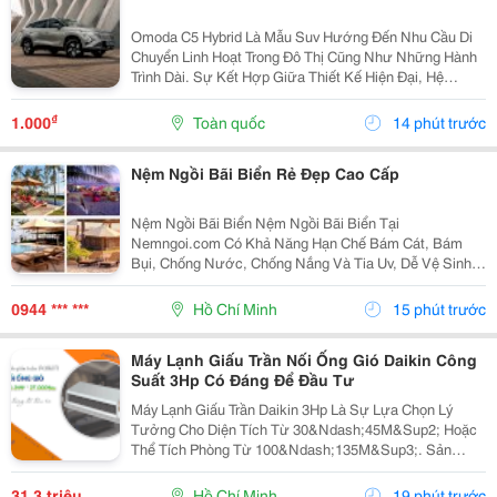
Omoda C5 Hybrid Là Mẫu Suv Hướng Đến Nhu Cầu Di
Chuyển Linh Hoạt Trong Đô Thị Cũng Như Những Hành
Trình Dài. Sự Kết Hợp Giữa Thiết Kế Hiện Đại, Hệ
Truyền Động Hybrid Và Các Công Nghệ Hỗ Trợ Thông
Minh Giúp Xe Đáp Ứng Tốt Nhiều Nhu Cầu Sử Dụng
₫
1.000
Toàn quốc
14 phút trước
Thực...
Nệm Ngồi Bãi Biển Rẻ Đẹp Cao Cấp
Nệm Ngồi Bãi Biển Nệm Ngồi Bãi Biển Tại
Nemngoi.com Có Khả Năng Hạn Chế Bám Cát, Bám
Bụi, Chống Nước, Chống Nắng Và Tia Uv, Dễ Vệ Sinh
Và Nhanh Khô. Sản Phẩm Có Nhiều Kích Thước, Nhận
Số Lượng Sỉ Lẻ Với Ưu Đãi, Chiết Khấu Và Báo Giá
0944 *** ***
Hồ Chí Minh
15 phút trước
Nhanh . Liên Hệ...
Máy Lạnh Giấu Trần Nối Ống Gió Daikin Công
Suất 3Hp Có Đáng Để Đầu Tư
Máy Lạnh Giấu Trần Daikin 3Hp Là Sự Lựa Chọn Lý
Tưởng Cho Diện Tích Từ 30&Ndash;45M&Sup2; Hoặc
Thể Tích Phòng Từ 100&Ndash;135M&Sup3;. Sản
Phẩm Này Không Chỉ Mang Lại Hiệu Quả Làm Lạnh Tốt
Mà Còn Đảm Bảo Độ Bền, Tiết Kiệm Điện Năng, Phù
31,3 triệu
Hồ Chí Minh
19 phút trước