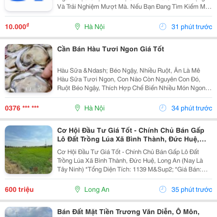
Và Trải Nghiệm Mượt Mà. Nếu Bạn Đang Tìm Kiếm Một
Sân Chơi Chất Lượng, Đây Là Cái Tên Đáng Để Khám
Phá.
₫
10.000
Hà Nội
31 phút trước
Cần Bán Hàu Tươi Ngon Giá Tốt
Hàu Sữa &Ndash; Béo Ngậy, Nhiều Ruột, Ăn Là Mê
Hàu Sữa Tươi Ngon, Con Nào Còn Nguyên Con Đó,
Ruột Béo Ngậy, Thích Hợp Chế Biến Nhiều Món Ngon
Cho Gia Đình, Quán Ăn Và Nhà Hàng. Hàu Sữa Loại 1:
**60K/Kg** Hàu Đại Dương: **80K/Kg &Ndash; 3-6...
0376 *** ***
Hà Nội
34 phút trước
Cơ Hội Đầu Tư Giá Tốt - Chính Chủ Bán Gấp
Lô Đất Trồng Lúa Xã Bình Thành, Đức Huệ,
Long An
Cơ Hội Đầu Tư Giá Tốt - Chính Chủ Bán Gấp Lô Đất
Trồng Lúa Xã Bình Thành, Đức Huệ, Long An (Nay Là
Tây Ninh) *Tổng Diện Tích: 1139 M&Sup2; *Giá Bán:
600Triệu (Có Thương Lượng). **Ưu Điểm: - Đất Bằng
Phẳng, Thuận Tiện Sản Xuất Nông Nghiệp. -...
600 triệu
Long An
35 phút trước
Bán Đất Mặt Tiền Trương Văn Diễn, Ô Môn,