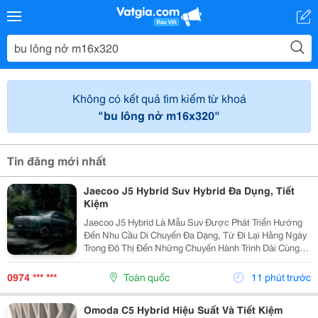
Không có kết quả tìm kiếm từ khoá
"bu lông nở m16x320"
Tin đăng mới nhất
Jaecoo J5 Hybrid Suv Hybrid Đa Dụng, Tiết
Kiệm
Jaecoo J5 Hybrid Là Mẫu Suv Được Phát Triển Hướng
Đến Nhu Cầu Di Chuyển Đa Dạng, Từ Đi Lại Hằng Ngày
Trong Đô Thị Đến Những Chuyến Hành Trình Dài Cùng
Gia Đình. Nhờ Hệ Truyền Động Hybrid Shs-H, Thiết Kế
Thực Dụng Và Nhiều Công Nghệ Hỗ Trợ, Xe Mang...
0974 *** ***
Toàn quốc
11 phút trước
Omoda C5 Hybrid Hiệu Suất Và Tiết Kiệm