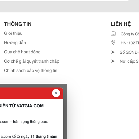
THÔNG TIN
LIÊN HỆ
Giới thiệu
Công ty C
Hướng dẫn
HN: 102 T
➤
Quy chế hoạt động
Số GCNĐKD
➤
Cơ chế giải quyết tranh chấp
Nơi cấp: S
Chính sách bảo vệ thông tin
IỆN TỬ VATGIA.COM
.com – trân trọng thông báo:
gia.com kể từ ngày
31 tháng 3 năm