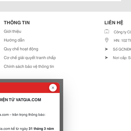
THÔNG TIN
LIÊN HỆ
Giới thiệu
Công ty C
Hướng dẫn
HN: 102 T
➤
Quy chế hoạt động
Số GCNĐKD
➤
Cơ chế giải quyết tranh chấp
Nơi cấp: S
Chính sách bảo vệ thông tin
IỆN TỬ VATGIA.COM
.com – trân trọng thông báo:
gia.com kể từ ngày
31 tháng 3 năm