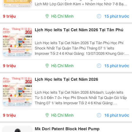
Lịch Mở Lớp Gửi Đính Kèm + Nhóm Học Nhờ 7-8 Bạn/
Lớp + Giáo Trình Ielts Có Band Điểm Lộ Trình, Sách
Nước Ngoài Bám Sát + Chia Đều 4 Kỹ...
9 triệu
Hồ Chí Minh
15 phút trước
Lịch Học Ielts Tại Cet Năm 2026 Tại Tân Phú
Lịch Học Ielts Tại Cet Năm 2026 Tại Tân Phú Học Phí
Shock Nhất Tại Quận Tân Phú Tháng 07 1/ Ielts
Improver Tối 2 4 6 Khai Giảng: 13/07/2026 Khung Giờ:
18:00 Đến 21:00 Học Phí Ưu Đãi 5% Khi Đăng Ký 2/ Ielts
Basic Tối 3 5 7 Khai...
9 triệu
Hồ Chí Minh
15 phút trước
Lịch Học Ielts Tại Cet Năm 2026
Lịch Học Ielts Tại Cet Năm 2026 &Ndash; Luyện Ielts
Từ 5.0 Đến 7.0+ Học Phí Shock Nhất Tại Quận Gò Vấp
Tháng 07 1/ Ielts Improver Tối 2 4 6 Khai Giảng:
13/07/2026 Khung Giờ: 18:00 Đến 21:00 Học Phí Ưu Đãi
5% Khi Đăng Ký 2/ Ielts...
9 triệu
Hồ Chí Minh
16 phút trước
Mk Dori Patent Block Heel Pump