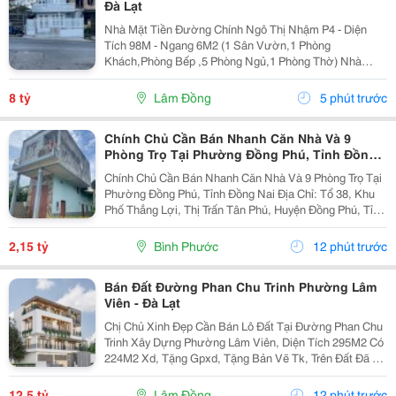
Đà Lạt
Nhà Mặt Tiền Đường Chính Ngô Thị Nhậm P4 - Diện
Tích 98M - Ngang 6M2 (1 Sân Vườn,1 Phòng
Khách,Phòng Bếp ,5 Phòng Ngủ,1 Phòng Thờ) Nhà
Trống ,Sổ Sẳn Công Chứng Ngay Trong Ngày 1 Trệt ,1
Lầu ,1 Áp Mái ( Có Sân Đậu Xe Ôtô Trong Nhà ) -
8 tỷ
Lâm Đồng
5 phút trước
Hướng...
Chính Chủ Cần Bán Nhanh Căn Nhà Và 9
Phòng Trọ Tại Phường Đồng Phú, Tỉnh Đồng
Nai
Chính Chủ Cần Bán Nhanh Căn Nhà Và 9 Phòng Trọ Tại
Phường Đồng Phú, Tỉnh Đồng Nai Địa Chỉ: Tổ 38, Khu
Phố Thắng Lợi, Thị Trấn Tân Phú, Huyện Đồng Phú, Tỉnh
Bình Phước Diện Tích: 250M2 (5X50M; Thổ Cư 50M2)
Giá Bán: 2 Tỷ 150 Triệu - Kết Cấu: 1 Căn...
2,15 tỷ
Bình Phước
12 phút trước
Bán Đất Đường Phan Chu Trinh Phường Lâm
Viên - Đà Lạt
Chị Chủ Xinh Đẹp Cần Bán Lô Đất Tại Đường Phan Chu
Trinh Xây Dựng Phường Lâm Viên, Diện Tích 295M2 Có
224M2 Xd, Tặng Gpxd, Tặng Bản Vẽ Tk, Trên Đất Đã Ép
Cọc Giá 12.5Ty Liên Hệ 0917786186
12,5 tỷ
Lâm Đồng
12 phút trước