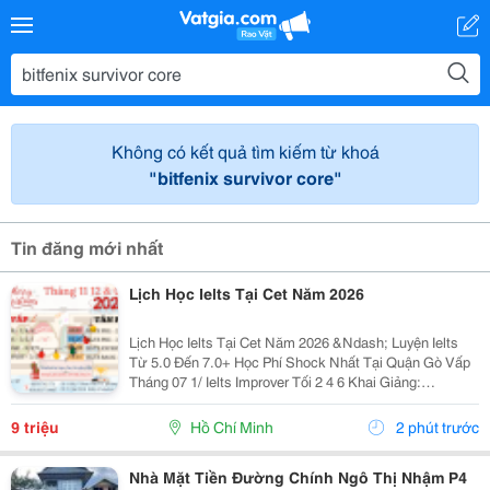
Không có kết quả tìm kiếm từ khoá
"bitfenix survivor core"
Tin đăng mới nhất
Lịch Học Ielts Tại Cet Năm 2026
Lịch Học Ielts Tại Cet Năm 2026 &Ndash; Luyện Ielts
Từ 5.0 Đến 7.0+ Học Phí Shock Nhất Tại Quận Gò Vấp
Tháng 07 1/ Ielts Improver Tối 2 4 6 Khai Giảng:
13/07/2026 Khung Giờ: 18:00 Đến 21:00 Học Phí Ưu Đãi
5% Khi Đăng Ký 2/ Ielts...
9 triệu
Hồ Chí Minh
2 phút trước
Nhà Mặt Tiền Đường Chính Ngô Thị Nhậm P4