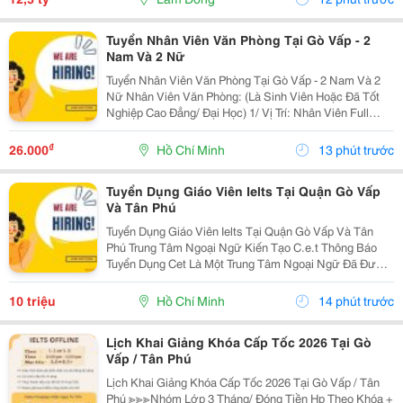
Tuyển Nhân Viên Văn Phòng Tại Gò Vấp - 2
Nam Và 2 Nữ
Tuyển Nhân Viên Văn Phòng Tại Gò Vấp - 2 Nam Và 2
Nữ Nhân Viên Văn Phòng: (Là Sinh Viên Hoặc Đã Tốt
Nghiệp Cao Đẳng/ Đại Học) 1/ Vị Trí: Nhân Viên Full
Time (2 Nam 2 Nữ) Ca Làm: 13:00 Đến 21:00 (1 Tháng
Được Nghỉ Phép 1 Ngày, Và Hưởng Các Ngày...
₫
26.000
Hồ Chí Minh
13 phút trước
Tuyển Dụng Giáo Viên Ielts Tại Quận Gò Vấp
Và Tân Phú
Tuyển Dụng Giáo Viên Ielts Tại Quận Gò Vấp Và Tân
Phú Trung Tâm Ngoại Ngữ Kiến Tạo C.e.t Thông Báo
Tuyển Dụng Cet Là Một Trung Tâm Ngoại Ngữ Đã Được
Thành Lập 16 Năm Chuyên Về Chương Trình Anh Văn
Học Thuật Ielts &Ndash; Toefl Ibt. Trung Tâm...
10 triệu
Hồ Chí Minh
14 phút trước
Lịch Khai Giảng Khóa Cấp Tốc 2026 Tại Gò
Vấp / Tân Phú
Lịch Khai Giảng Khóa Cấp Tốc 2026 Tại Gò Vấp / Tân
Phú ≫≫≫Nhóm Lớp 3 Tháng/ Đóng Tiền Hp Theo Khóa +