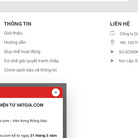
THÔNG TIN
LIÊN HỆ
Giới thiệu
Công ty C
Hướng dẫn
HN: 102 T
➤
Quy chế hoạt động
Số GCNĐKD
➤
Cơ chế giải quyết tranh chấp
Nơi cấp: S
Chính sách bảo vệ thông tin
IỆN TỬ VATGIA.COM
.com – trân trọng thông báo:
gia.com kể từ ngày
31 tháng 3 năm