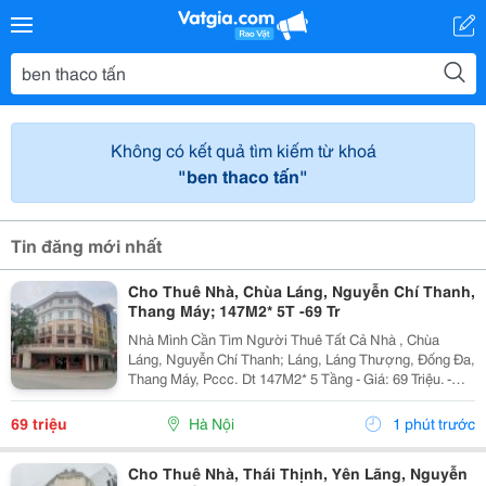
Không có kết quả tìm kiếm từ khoá
"ben thaco tấn"
Tin đăng mới nhất
Cho Thuê Nhà, Chùa Láng, Nguyễn Chí Thanh,
Thang Máy; 147M2* 5T -69 Tr
Nhà Mình Cần Tìm Người Thuê Tất Cả Nhà , Chùa
Láng, Nguyễn Chí Thanh; Láng, Láng Thượng, Đống Đa,
Thang Máy, Pccc. Dt 147M2* 5 Tầng - Giá: 69 Triệu. -
Liên Hệ Trực Tiếp Chính Chủ: 0946004782 - Vỉa Hè Lớn,
Mặt Tiền Rộng, Thoáng. - Vị Trí Ngay Gần Ngã...
69 triệu
Hà Nội
1 phút trước
Cho Thuê Nhà, Thái Thịnh, Yên Lãng, Nguyễn