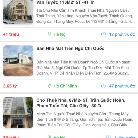
Văn Tuyết; 113M2* 5T -41 Tr
Tôi Chủ Nhà Cần Tìm Khách Thuê Nhà Nguyên Căn ,
Thái Thịnh, Yên Lãng, Nguyễn Văn Tuyết; Thịnh Quang,
Đống Đa, Thang Máy, Pccc. Dt 113M2* 5 Tầng - Giá: 41
Triệu. - Liên Hệ Trực Tiếp Chính Chủ: 0946814103 - Vỉa
Hè Lớn, Mặt Tiền Rộng, Thoáng. - Vị Trí...
41 triệu
Hà Nội
17 phút trước
Bán Nhà Măt Tiên Ngô Chi Quốc
Bán Nhà Mặt Tiền Kinh Doanh Ngô Chí Quốc &Ndash;
Giá Mới 3, Ngô Chí Quốc, Tp Thủ Đức Mặt Tiền Kinh
Doanh, Vị Trí Dễ Nhận Diện Diện Tích: 25,4M&Sup2;
Giá: 3,65 Tỷ * Sau Chợ Đầu Mối Thủ Đức * Gần Khu
Chế Xuất Linh Trung * Khu Dân Cư Đông Đúc,...
3,65 tỷ
Hồ Chí Minh
47 phút trước
Cho Thuê Nhà, 87M2- 5T, Trần Quốc Hoàn,
Phạm Tuấn Tài, Cầu Giấy -30 Tr
Mình Tìm Người Thuê Nhà Nguyên Căn , Thang Máy.
Diện Tích 87M2- 5 Tầng, Giá: 30 Triệu; Trần Quốc Hoàn,
Phạm Tuấn Tài, Cầu Giấy; Dịch Vọng Hậu, Cầu Giấy. +
Liên Hệ Trực Tiếp Chủ Nhà: 0988289962 + Vỉa Hè Lớn,
Mặt Tiền Rộng,Thoáng. + Vị Trí Gần Ngay...
30 triệu
Hà Nội
1 giờ trước