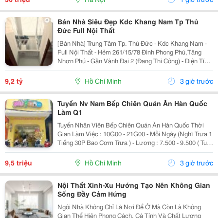
Bán Nhà Siêu Đẹp Kdc Khang Nam Tp Thủ
Đức Full Nội Thất
[Bán Nhà] Trung Tâm Tp. Thủ Đức - Kdc Khang Nam -
Full Nội Thất - Hẻm 261/15/78 Đình Phong Phú,Tăng
Nhơn Phú - Gần Vành Đai 2 (Đang Thi Công) - Diện Tích
Lý Tưởng: 5.6M X 14.2M (Tổng Diện Tích Công Nhận:
80M2). - Kết Cấu Kiên Cố: 1 Trệt, 2 Lầu,...
9,2 tỷ
Hồ Chí Minh
3 giờ trước
Tuyển Nv Nam Bếp Chiên Quán Ăn Hàn Quốc
Làm Q1
Tuyển Nhân Viên Bếp Chiên Quán Ăn Hàn Quốc Thời
Gian Làm Việc : 10G00 - 21G00 - Mỗi Ngày (Nghĩ Trưa 1
Tiếng 30P Bao Cơm Trưa ) - Lương : 7.500 - 9.500 ( Tuỳ
Theo Năng Lực ) Mô Tả Công Việc: - Bếp Chiên : Sử
Dụng Được Chảo Non Biết Chiên...
9,5 triệu
Hồ Chí Minh
3 giờ trước
Nội Thất Xinh-Xu Hướng Tạo Nên Không Gian
Sống Đầy Cảm Hứng
Ngôi Nhà Không Chỉ Là Nơi Để Ở Mà Còn Là Không
Gian Thể Hiện Phong Cách, Cá Tính Và Chất Lượng