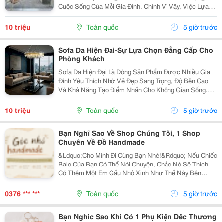
Cuộc Sống Của Mỗi Gia Đình. Chính Vì Vậy, Việc Lựa
Chọn Nội Thất Xinh Đang Trở Thành Xu Hướng Được
Nhiều Người Quan Tâm Khi Muốn Biến Không Gian
10 triệu
Toàn quốc
5 giờ trước
Sống Trở...
Sofa Da Hiện Đại-Sự Lựa Chọn Đẳng Cấp Cho
Phòng Khách
Sofa Da Hiện Đại Là Dòng Sản Phẩm Được Nhiều Gia
Đình Yêu Thích Nhờ Vẻ Đẹp Sang Trọng, Độ Bền Cao
Và Khả Năng Tạo Điểm Nhấn Cho Không Gian Sống.
Với Thiết Kế Tinh Tế Cùng Chất Liệu Da Cao Cấp, Sofa
Không Chỉ Mang Lại Cảm Giác Thoải Mái Mà Còn Thể...
10 triệu
Toàn quốc
5 giờ trước
Bạn Nghĩ Sao Về Shop Chúng Tôi, 1 Shop
Chuyên Về Đồ Handmade
&Ldquo;Cho Mình Đi Cùng Bạn Nhé!&Rdquo; Nếu Chiếc
Balo Của Bạn Có Thể Nói Chuyện, Chắc Nó Sẽ Thích
Có Thêm Một Em Gấu Nhỏ Xinh Như Thế Này Bên
Cạnh. Từ Những Buổi Đi Học, Đi Làm, Đi Cà Phê Hay
Những Chuyến Đi Chơi Cuối Tuần, Em Móc Khóa Gấu
0376 *** ***
Toàn quốc
5 giờ trước
Bông...
Bạn Nghic Sao Khi Có 1 Phụ Kiện Dêc Thương