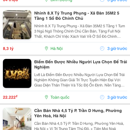
Chính Là...
Nhỉnh 8.X Tỷ Trung Phụng - Xã Đàn 35M2 5
Tầng 1 Sổ Đỏ Chính Chủ
Nhỉnh 8.X Tỷ Trung Phụng - Xã Đàn 35M2 5 Tầng 1 Tum
3 Ngủ Ngõ Thông Chính Chủ Cần Bán, Tặng Full Nội
Thất, Khách Chỉ Việc Xách Vali Về Ở Sổ Đỏ Chính
Chủ(Nói Không Với Quy Hoạch) Mr Cường 0936161345
8,3 tỷ
Hà Nội
3 giờ trước
Điểm Đến Được Nhiều Người Lựa Chọn Để Trải
Nghiệm
Lv8 Là Điểm Đến Được Nhiều Người Lựa Chọn Để Trải
Nghiệm Không Gian Giải Trí Trực Tuyến Hiện Đại Với
Giao Diện Thân Thiện Và Tốc Độ Ổn Định. Nền Tảng
Cung Cấp Đa Dạng Trò Chơi, Cập Nhật Thường Xuyên,
Hỗ Trợ Trên Nhiều Thiết Bị Và Mang Đến Trải Nghiệm...
₫
22.222
Toàn quốc
3 giờ trước
Cần Bán Nhà 4,5 Tỷ P. Trần D Hưng, Phường
Yên Hoà, Hà Nội
Cần Bán Nhà 4,5 Tỷ P. Trần D Hưng, Phường Yên Hoà,
Hà Nội + Vị Trí Trung Tâm Thủ Đô. + Tiện Mọi Ngả