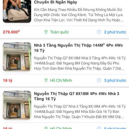
Chuyến Đi Ngắn Ngày
Khi Cần Mang Theo Nhiều Đồ Nhưng Không Muốn Sử
Dụng Một Chiếc Vali Cồng Kềnh, Túi Trống Là Một Lựa
Chọn Khá Tiện Lợi. Với Thiết Kế Dạng Hình Trụ Hoặc
Dáng Ngang, Túi Có Không Gian Chứa Rộng, Dễ Sắp
Xếp Quần Áo, Giày Dép Và Các Vật Dụng Cá Nhân.
₫
279.000
Toàn quốc
2 phút trước
Đây...
Nhà 3 Tầng Nguyễn Thị Thập 144M² 4Pn 4Wc
16 Tỷ
Nguyễn Thị Thập Q7 8X18M Nhà 3 Tầng 4Pn 4Wc 16 Tỷ
144M&Sup2; Đất Ngang 8M Công Năng Đầy Đủ Phù
Hợp Tích Sản Bán Nhà Nguyễn Thị Thập, Quận 7 Diện
Tích Đất 8X18M Tổng 144M&Sup2; Nhà 3 Tầng 4 Phòng
Ngủ &Ndash; 4 Toilet. Thông Số 8X18M 144M&Sup2;...
16 tỷ
Hồ Chí Minh
3 phút trước
Nguyễn Thị Thập Q7 8X18M 4Pn 4Wc Nhà 3
Tầng 16 Tỷ
Nguyễn Thị Thập Q7 Nhà 3 Tầng 8X18M 4Pn 4Wc 16 Tỷ
144M&Sup2; Đất Ngang 8M Nhà Sẵn Giá 16 Tỷ Bán
Nhà Nguyễn Thị Thập, Quận 7 Khuôn Đất 8X18M Diện
Tích 144M&Sup2; Nhà 3 Tầng 4 Phòng Ngủ &Ndash; 4
Toilet. Thông Tin Nhà Kích Thước:...
16 tỷ
Hồ Chí Minh
5 phút trước