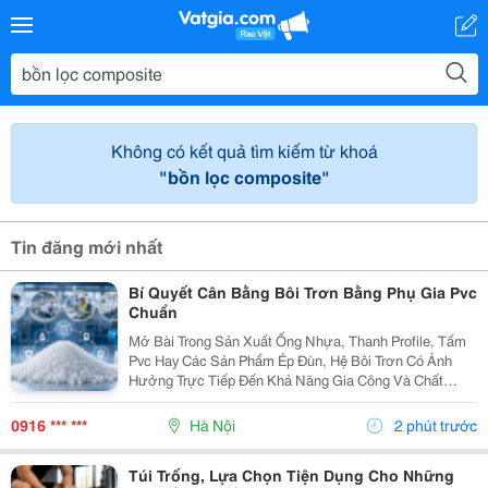
Không có kết quả tìm kiếm từ khoá
"bồn lọc composite"
Tin đăng mới nhất
Bí Quyết Cân Bằng Bôi Trơn Bằng Phụ Gia Pvc
Chuẩn
Mở Bài Trong Sản Xuất Ống Nhựa, Thanh Profile, Tấm
Pvc Hay Các Sản Phẩm Ép Đùn, Hệ Bôi Trơn Có Ảnh
Hưởng Trực Tiếp Đến Khả Năng Gia Công Và Chất
Lượng Thành Phẩm. Nếu Lượng Chất Bôi Trơn Không
Phù Hợp, Nhựa Có Thể Bị Dính Thiết Bị, Khó Nóng
0916 *** ***
Hà Nội
2 phút trước
Chảy...
Túi Trống, Lựa Chọn Tiện Dụng Cho Những