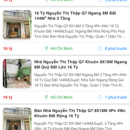
16 Tỷ Nguyễn Thị Thập Q7 Ngang 8M Đất
144M² Nhà 3 Tầng
Nguyễn Thị Thập Q7 8X18M 3 Tầng 4Pn 4Wc 16 Tỷ
Khuôn Đất 144M&Sup2; Ngang 8M Nhà Rộng Phù Hợp
Tích Sản Bán Nhà Nguyễn Thị Thập, Quận 7 Diện Tích
Đất 8X18M Tổng 144M&Sup2; Kết Cấu 3 Tầng Công
Năng 4 Phòng Ngủ &Ndash; 4 Toilet. Thông Tin Đất...
16 tỷ
Hồ Chí Minh
6 phút trước
Nhà Nguyễn Thị Thập Q7 Khuôn 8X18M Ngang
8M Quỹ Đất Lớn 16 Tỷ
Nguyễn Thị Thập Q7 8X18M Ngang 8M 3 Tầng 4Pn 4Wc
16 Tỷ Quỹ Đất 144M&Sup2; Nhà Sẵn Ngang Rộng Giá
16 Tỷ Bán Nhà Nguyễn Thị Thập, Quận 7 Diện Tích Đất
8X18M = 144M&Sup2; Kết Cấu 3 Tầng 4 Phòng Ngủ 4
Toilet. Thông Tin Nổi Bật Khuôn Đất 8X18M...
16 tỷ
Hồ Chí Minh
7 phút trước
Bán Nhà Nguyễn Thị Thập Q7 8X18M 4Pn 4Wc
Khuôn Đất Rộng 16 Tỷ
Nguyễn Thị Thập Q7 8X18M 144M&Sup2; 3 Tầng 4Pn
4Wc 16 Tỷ Khuôn Đất Đẹp Ngang 8M Diện Tích