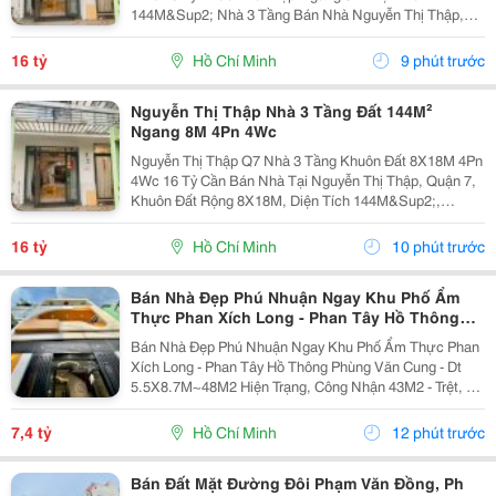
144M&Sup2; Nhà 3 Tầng Bán Nhà Nguyễn Thị Thập,
Quận 7 Diện Tích 8X18M Tổng 144M&Sup2; Kết Cấu 3
Tầng Công Năng 4 Phòng Ngủ &Ndash; 4 Toilet. Điểm
16 tỷ
Hồ Chí Minh
9 phút trước
Nổi Bật...
Nguyễn Thị Thập Nhà 3 Tầng Đất 144M²
Ngang 8M 4Pn 4Wc
Nguyễn Thị Thập Q7 Nhà 3 Tầng Khuôn Đất 8X18M 4Pn
4Wc 16 Tỷ Cần Bán Nhà Tại Nguyễn Thị Thập, Quận 7,
Khuôn Đất Rộng 8X18M, Diện Tích 144M&Sup2;,
Ngang 8M. Nhà Xây 3 Tầng, Công Năng Gồm 4 Phòng
Ngủ Và 4 Toilet, Phù Hợp Gia Đình Cần Không Gian
16 tỷ
Hồ Chí Minh
10 phút trước
Rộng...
Bán Nhà Đẹp Phú Nhuận Ngay Khu Phố Ẩm
Thực Phan Xích Long - Phan Tây Hồ Thông
Phùng Văn Cung
Bán Nhà Đẹp Phú Nhuận Ngay Khu Phố Ẩm Thực Phan
Xích Long - Phan Tây Hồ Thông Phùng Văn Cung - Dt
5.5X8.7M~48M2 Hiện Trạng, Công Nhận 43M2 - Trệt, 2
Lầu, 4Pn, 4Wc - Hẻm 3M, Cách 30M Ra Hẻm Xe Hơi Giá
7.4 Tỷ Thương Lượng Lh Vân 0334147686 Gặp Chủ...
7,4 tỷ
Hồ Chí Minh
12 phút trước
Bán Đất Mặt Đường Đôi Phạm Văn Đồng, Ph