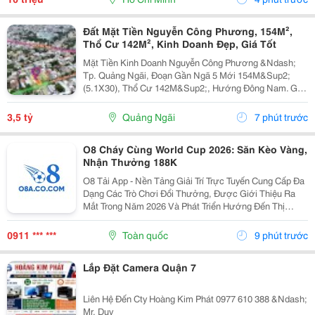
Đất Mặt Tiền Nguyễn Công Phương, 154M²,
Thổ Cư 142M², Kinh Doanh Đẹp, Giá Tốt
Mặt Tiền Kinh Doanh Nguyễn Công Phương &Ndash;
Tp. Quảng Ngãi, Đoạn Gần Ngã 5 Mới 154M&Sup2;
(5.1X30), Thổ Cư 142M&Sup2;, Hướng Đông Nam. Giá
Chỉ 3.5 Tỷ (Thương Lượng Nhẹ). ☎️ 0909 040 359
&Ndash; Mr. Kiệm.
3,5 tỷ
Quảng Ngãi
7 phút trước
O8 Cháy Cùng World Cup 2026: Săn Kèo Vàng,
Nhận Thưởng 188K
O8 Tải App - Nền Tảng Giải Trí Trực Tuyến Cung Cấp Đa
Dạng Các Trò Chơi Đổi Thưởng, Được Giới Thiệu Ra
Mắt Trong Năm 2026 Và Phát Triển Hướng Đến Thị
Trường Châu Á. Theo Thông Tin Từ Nền Tảng, O8 Hoạt
Động Theo Các Tiêu Chuẩn Áp Dụng Trong Lĩnh Vực...
0911 *** ***
Toàn quốc
9 phút trước
Lắp Đặt Camera Quận 7
Liên Hệ Đến Cty Hoàng Kim Phát 0977 610 388 &Ndash;
Mr. Duy