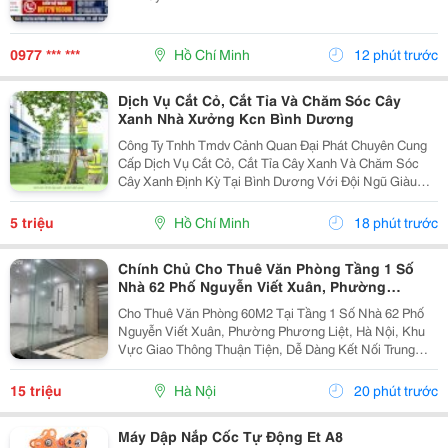
0977 *** ***
Hồ Chí Minh
12 phút trước
Dịch Vụ Cắt Cỏ, Cắt Tỉa Và Chăm Sóc Cây
Xanh Nhà Xưởng Kcn Bình Dương
Công Ty Tnhh Tmdv Cảnh Quan Đại Phát Chuyên Cung
Cấp Dịch Vụ Cắt Cỏ, Cắt Tỉa Cây Xanh Và Chăm Sóc
Cây Xanh Định Kỳ Tại Bình Dương Với Đội Ngũ Giàu
Kinh Nghiệm, Máy Móc Hiện Đại Và Quy Trình Thi Công
Chuyên Nghiệp. Dịch Vụ Bao Gồm ✔️ Cắt Cỏ Khuôn...
5 triệu
Hồ Chí Minh
18 phút trước
Chính Chủ Cho Thuê Văn Phòng Tầng 1 Số
Nhà 62 Phố Nguyễn Viết Xuân, Phường
Phương Liệt, Hn
Cho Thuê Văn Phòng 60M2 Tại Tầng 1 Số Nhà 62 Phố
Nguyễn Viết Xuân, Phường Phương Liệt, Hà Nội, Khu
Vực Giao Thông Thuận Tiện, Dễ Dàng Kết Nối Trung
Tâm Thành Phố Và Các Quận Lân Cận. Giá Thuê :
15.000.000Đồng/Tháng Giao Thông Đi Lại Thuận
15 triệu
Hà Nội
20 phút trước
Tiện,...
Máy Dập Nắp Cốc Tự Động Et A8