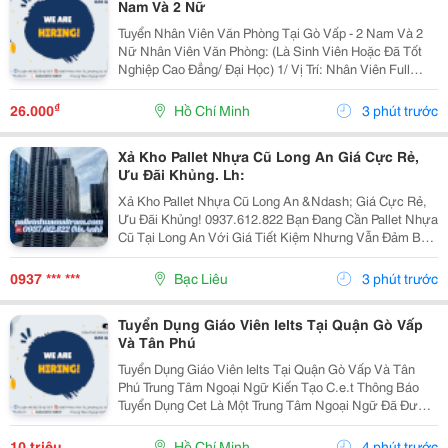
Nam Và 2 Nữ
Tuyển Nhân Viên Văn Phòng Tại Gò Vấp - 2 Nam Và 2
Nữ Nhân Viên Văn Phòng: (Là Sinh Viên Hoặc Đã Tốt
Nghiệp Cao Đẳng/ Đại Học) 1/ Vị Trí: Nhân Viên Full
Time (2 Nam 2 Nữ) Ca Làm: 13:00 Đến 21:00 (1 Tháng
Được Nghỉ Phép 1 Ngày, Và Hưởng Các Ngày...
₫
26.000
Hồ Chí Minh
3 phút trước
Xả Kho Pallet Nhựa Cũ Long An Giá Cực Rẻ,
Ưu Đãi Khủng. Lh:
Xả Kho Pallet Nhựa Cũ Long An &Ndash; Giá Cực Rẻ,
Ưu Đãi Khủng! 0937.612.822 Bạn Đang Cần Pallet Nhựa
Cũ Tại Long An Với Giá Tiết Kiệm Nhưng Vẫn Đảm Bảo
Chất Lượng? Đừng Bỏ Lỡ Chương Trình Xả Kho Số
Lượng Lớn Với Mức Giá Cực Ưu Đãi! ✅ Sản Phẩm...
0937 *** ***
Bạc Liêu
3 phút trước
Tuyển Dụng Giáo Viên Ielts Tại Quận Gò Vấp
Và Tân Phú
Tuyển Dụng Giáo Viên Ielts Tại Quận Gò Vấp Và Tân
Phú Trung Tâm Ngoại Ngữ Kiến Tạo C.e.t Thông Báo
Tuyển Dụng Cet Là Một Trung Tâm Ngoại Ngữ Đã Được
Thành Lập 16 Năm Chuyên Về Chương Trình Anh Văn
Học Thuật Ielts &Ndash; Toefl Ibt. Trung Tâm...
10 triệu
Hồ Chí Minh
4 phút trước