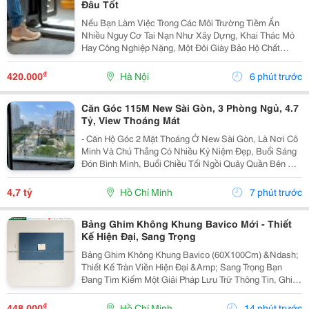
Đâu Tốt
Nếu Bạn Làm Việc Trong Các Môi Trường Tiềm Ẩn
Nhiều Nguy Cơ Tai Nạn Như Xây Dựng, Khai Thác Mỏ
Hay Công Nghiệp Nặng, Một Đôi Giày Bảo Hộ Chất
Lượng Là Trang Bị Không Thể Thiếu Để Bảo Vệ Đôi
Chân. Safety Jogger Là Thương Hiệu Giày Bảo Hộ Nổi
₫
420.000
Hà Nội
6 phút trước
Tiếng Với...
Căn Góc 115M New Sài Gòn, 3 Phòng Ngủ, 4.7
Tỷ, View Thoáng Mát
- Căn Hộ Góc 2 Mặt Thoáng Ở New Sài Gòn, Là Nơi Cô
Minh Và Chú Thắng Có Nhiều Kỷ Niệm Đẹp, Buổi Sáng
Đón Bình Minh, Buổi Chiều Tối Ngồi Quây Quần Bên Gia
Đình. Nay Chuẩn Bị Sang Ở Căn Biệt Thự Nên Đành
Gửi Gắm Căn Hộ Này Lại Với Giá 4.7 Tỷ - Căn Hộ...
4,7 tỷ
Hồ Chí Minh
7 phút trước
Bảng Ghim Không Khung Bavico Mới - Thiết
Kế Hiện Đại, Sang Trọng
Bảng Ghim Không Khung Bavico (60X100Cm) &Ndash;
Thiết Kế Tràn Viền Hiện Đại &Amp; Sang Trọng Bạn
Đang Tìm Kiếm Một Giải Pháp Lưu Trữ Thông Tin, Ghi
Chú Công Việc Vừa Tiện Lợi Vừa Nâng Tầm Thẩm Mỹ
Cho Không Gian Sống Và Làm Việc? Bảng Ghim
₫
448.000
Hồ Chí Minh
14 phút trước