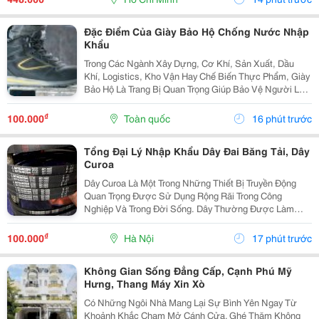
Không...
Đặc Điểm Của Giày Bảo Hộ Chống Nước Nhập
Khẩu
Trong Các Ngành Xây Dựng, Cơ Khí, Sản Xuất, Dầu
Khí, Logistics, Kho Vận Hay Chế Biến Thực Phẩm, Giày
Bảo Hộ Là Trang Bị Quan Trọng Giúp Bảo Vệ Người Lao
Động Trước Những Nguy Cơ Tiềm Ẩn Trong Môi Trường
Làm Việc. Đối Với Những Công Việc Thường Xuyên...
₫
100.000
Toàn quốc
16 phút trước
Tổng Đại Lý Nhập Khẩu Dây Đai Băng Tải, Dây
Curoa
Dây Curoa Là Một Trong Những Thiết Bị Truyền Động
Quan Trọng Được Sử Dụng Rộng Rãi Trong Công
Nghiệp Và Trong Đời Sống. Dây Thường Được Làm
Bằng Cao Su Tổng Hợp Có Nguồn Gốc Từ Dầu Mỏ, Bên
Trong Có Hoặc Không Có Lõi Thép. Dây Curoa Truyền
₫
100.000
Hà Nội
17 phút trước
Động...
Không Gian Sống Đẳng Cấp, Cạnh Phú Mỹ
Hưng, Thang Máy Xin Xò
Có Những Ngôi Nhà Mang Lại Sự Bình Yên Ngay Từ
Khoảnh Khắc Chạm Mở Cánh Cửa. Ghé Thăm Không