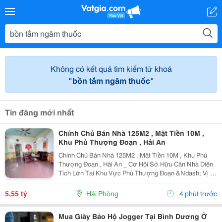
Không có kết quả tìm kiếm từ khoá
"bồn tắm ngâm thuốc"
Tin đăng mới nhất
Chính Chủ Bán Nhà 125M2 , Mặt Tiền 10M ,
Khu Phủ Thượng Đoạn , Hải An
Chính Chủ Bán Nhà 125M2 , Mặt Tiền 10M , Khu Phủ
Thượng Đoạn , Hải An _ Cơ Hội Sở Hữu Căn Nhà Diện
Tích Lớn Tại Khu Vực Phủ Thượng Đoạn &Ndash; Vị Trí
Đẹp, Ngõ Rộng, Ô Tô Chỉ Cách Nhà Vài Bước Chân.
Phù Hợp An Cư Hoặc Đầu Tư Lâu Dài. * Thông Tin...
5,55 tỷ
Hải Phòng
4 phút trước
Mua Giày Bảo Hộ Jogger Tại Bình Dương Ở