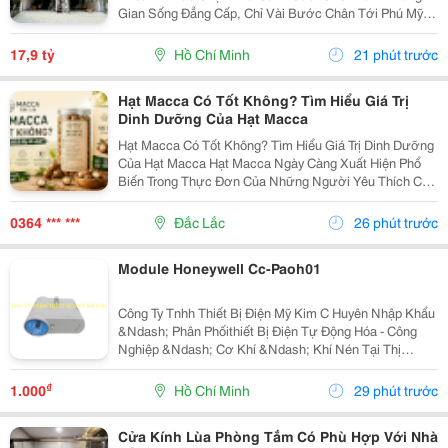
Gian Sống Đẳng Cấp, Chỉ Vài Bước Chân Tới Phú Mỹ
Hưng: - Vị Trí: Kdc Tân Mỹ, Đường Rộng 20M Thông
Thoáng - Diện Tích: 5 &Times; 18M &Bull; 1 Trệt 3 Lầu...
17,9 tỷ
Hồ Chí Minh
21 phút trước
Hạt Macca Có Tốt Không? Tìm Hiểu Giá Trị
Dinh Dưỡng Của Hạt Macca
Hạt Macca Có Tốt Không? Tìm Hiểu Giá Trị Dinh Dưỡng
Của Hạt Macca Hạt Macca Ngày Càng Xuất Hiện Phổ
Biến Trong Thực Đơn Của Những Người Yêu Thích Các
Loại Hạt Dinh Dưỡng. Với Vị Béo Nhẹ, Thơm Bùi Và
Cách Sử Dụng Đơn Giản, Macca Có Thể Trở Thành
0364 *** ***
Đắc Lắc
26 phút trước
Món...
Module Honeywell Cc-Paoh01
Công Ty Tnhh Thiết Bị Điện Mỹ Kim C Huyên Nhập Khẩu
&Ndash; Phân Phốithiết Bị Điện Tự Động Hóa - Công
Nghiệp &Ndash; Cơ Khí &Ndash; Khí Nén Tại Thị
Trường Việt Nam. Những Thương Hiệu Mà Mỹ Kim
Thường Xuyên Phân Phối: Yaskawa &Ndash;
₫
1.000
Hồ Chí Minh
29 phút trước
Panasonic...
Cửa Kính Lùa Phòng Tắm Có Phù Hợp Với Nhà