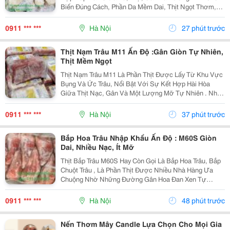
Biến Đúng Cách, Phần Da Mềm Dai, Thịt Ngọt Thơm,
Gân Có Độ Giòn Sần Sật Và Nước Dùng Đậm Vị Tự
Nhiên. Sản Phẩm Được Nhập Khẩu Chính Ngạch Từ
0911 *** ***
Hà Nội
27 phút trước
Ấn...
Thịt Nạm Trâu M11 Ấn Độ :Gân Giòn Tự Nhiên,
Thịt Mềm Ngọt
Thịt Nạm Trâu M11 Là Phần Thịt Được Lấy Từ Khu Vực
Bụng Và Ức Trâu, Nổi Bật Với Sự Kết Hợp Hài Hòa
Giữa Thịt Nạc, Gân Và Một Lượng Mỡ Tự Nhiên . Nhờ
Vậy, Nạm Trâu Có Độ Mềm Ngọt Của Thịt, Xen Lẫn Độ
Giòn Dai Hấp Dẫn Của Gân, Khi Chế Biến Đậm Vị
0911 *** ***
Hà Nội
37 phút trước
Nhưng...
Bắp Hoa Trâu Nhập Khẩu Ấn Độ : M60S Giòn
Dai, Nhiều Nạc, Ít Mỡ
Thịt Bắp Trâu M60S Hay Còn Gọi Là Bắp Hoa Trâu, Bắp
Chuột Trâu , Là Phần Thịt Được Nhiều Nhà Hàng Ưa
Chuộng Nhờ Những Đường Gân Hoa Đan Xen Tự
Nhiên Trong Thớ Thịt . Khi Chế Biến, Phần Thịt Săn
Chắc, Ngọt Đậm, Kết Hợp Cùng Độ Giòn Dai Sần Sật
0911 *** ***
Hà Nội
48 phút trước
Của Gân...
Nến Thơm Mây Candle Lựa Chọn Cho Mọi Gia