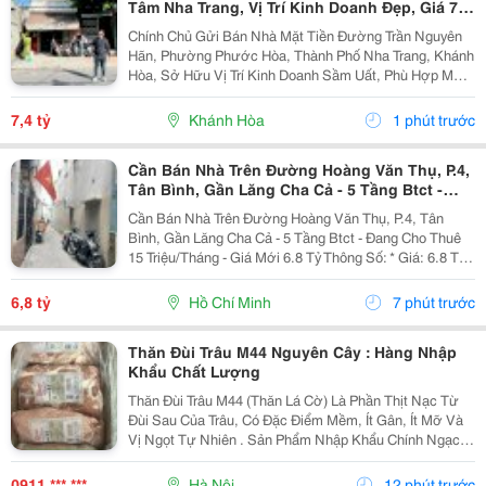
Tâm Nha Trang, Vị Trí Kinh Doanh Đẹp, Giá 7,4
Tỷ
Chính Chủ Gửi Bán Nhà Mặt Tiền Đường Trần Nguyên
Hãn, Phường Phước Hòa, Thành Phố Nha Trang, Khánh
Hòa, Sở Hữu Vị Trí Kinh Doanh Sầm Uất, Phù Hợp Mở
Cửa Hàng, Văn Phòng, Showroom Hoặc Đầu Tư Cho
Thuê Lâu Dài. Thông Tin Chi Tiết. - Địa Chỉ: Số...
7,4 tỷ
Khánh Hòa
1 phút trước
Cần Bán Nhà Trên Đường Hoàng Văn Thụ, P.4,
Tân Bình, Gần Lăng Cha Cả - 5 Tầng Btct -
Đang Cho Thuê 15 Triệu/Tháng - Giá Mới 6.8
Cần Bán Nhà Trên Đường Hoàng Văn Thụ, P.4, Tân
Tỷ
Bình, Gần Lăng Cha Cả - 5 Tầng Btct - Đang Cho Thuê
15 Triệu/Tháng - Giá Mới 6.8 Tỷ Thông Số: * Giá: 6.8 Tỷ.
* Dt: 33.1M&Sup2;. * Kt: 5M X 6M, Nở Hậu. * Kết Cấu: 5
Tầng Btct Gồm 1 Trệt, 1 Lửng, 3...
6,8 tỷ
Hồ Chí Minh
7 phút trước
Thăn Đùi Trâu M44 Nguyên Cây : Hàng Nhập
Khẩu Chất Lượng
Thăn Đùi Trâu M44 (Thăn Lá Cờ) Là Phần Thịt Nạc Từ
Đùi Sau Của Trâu, Có Đặc Điểm Mềm, Ít Gân, Ít Mỡ Và
Vị Ngọt Tự Nhiên . Sản Phẩm Nhập Khẩu Chính Ngạch
Từ Ấn Độ, Cấp Đông Ở -18&Deg;C Đến -22&Deg;C ,
Phù Hợp Cho Nhà Hàng, Quán Ăn Và Bếp Công
0911 *** ***
Hà Nội
12 phút trước