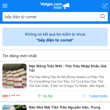
Không có kết quả tìm kiếm từ khoá
"bếp điện từ comet"
Tin đăng mới nhất
Nạc Mông Trâu M45 : Thịt Trâu Nhập Khẩu Giá
Tốt
Thịt Nạc Mông Trâu Ấn Độ (Rump Steak) Là Phần Thịt
Từ Vùng Mông Của Con Trâu, Có Tỷ Lệ Nạc Cao, Thớ
Thịt Săn Chắc, Ít Mỡ Và Vị Ngọt Tự Nhiên. Bên Ngoài
Có Lớp Mỡ Mỏng Giúp Thịt Thơm Và Mềm Hơn Khi Chế
Biến. Sản Phẩm Nhập Khẩu Chính Ngạch Từ Ấn Độ...
0911 *** ***
Hà Nội
1 phút trước
Bán Nhà Mặt Tiền Trần Nguyên Hãn, Trung