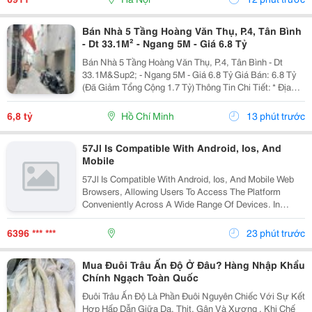
Nghiệp....
Bán Nhà 5 Tầng Hoàng Văn Thụ, P.4, Tân Bình
- Dt 33.1M² - Ngang 5M - Giá 6.8 Tỷ
Bán Nhà 5 Tầng Hoàng Văn Thụ, P.4, Tân Bình - Dt
33.1M&Sup2; - Ngang 5M - Giá 6.8 Tỷ Giá Bán: 6.8 Tỷ
(Đã Giảm Tổng Cộng 1.7 Tỷ) Thông Tin Chi Tiết: * Địa
Chỉ: Đường Hoàng Văn Thụ, P.4, Tân Bình. * Dt:
33.1M&Sup2;. * Kt: 5M X 6M, Nở Hậu. * Kết...
6,8 tỷ
Hồ Chí Minh
13 phút trước
57Jl Is Compatible With Android, Ios, And
Mobile
57Jl Is Compatible With Android, Ios, And Mobile Web
Browsers, Allowing Users To Access The Platform
Conveniently Across A Wide Range Of Devices. In
Addition, The Platform Regularly Updates Its
Promotional Offers, Giving Users Access To The
6396 *** ***
23 phút trước
Latest...
Mua Đuôi Trâu Ấn Độ Ở Đâu? Hàng Nhập Khẩu
Chính Ngạch Toàn Quốc
Đuôi Trâu Ấn Độ Là Phần Đuôi Nguyên Chiếc Với Sự Kết
Hợp Hấp Dẫn Giữa Da, Thịt, Gân Và Xương . Khi Chế