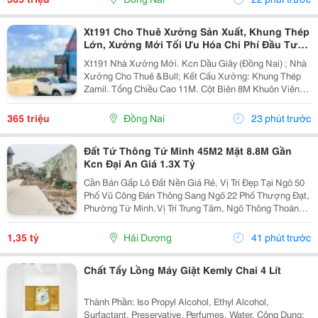
Xt191 Cho Thuê Xưởng Sản Xuất, Khung Thép
Lớn, Xưởng Mới Tối Ưu Hóa Chi Phí Đầu Tư
Sx
Xt191 Nhà Xưởng Mới. Kcn Dầu Giây (Đồng Nai) ; Nhà
Xưởng Cho Thuê &Bull; Kết Cấu Xưởng: Khung Thép
Zamil. Tổng Chiều Cao 11M. Cột Biên 8M Khuôn Viên
4700M2 ( 42M X 112M ) &Bull; Dt Nx Sản Xuất : 38M X
91M ( 3480 M&Sup2; ) &Bull; Dt Văn Phòng...
365 triệu
Đồng Nai
23 phút trước
Đất Tứ Thông Tứ Minh 45M2 Mặt 8.8M Gần
Kcn Đại An Giá 1.3X Tỷ
Cần Bán Gấp Lô Đất Nền Giá Rẻ, Vị Trí Đẹp Tại Ngõ 50
Phố Vũ Công Đán Thông Sang Ngõ 22 Phố Thượng Đạt,
Phường Tứ Minh. Vị Trí Trung Tâm, Ngõ Thông Thoáng,
Bán Kính 300M Đầy Đủ Chợ Dân Sinh, Trường Học Các
Cấp Và Khu Công Nghiệp Đại An. Khu Vực Dân...
1,35 tỷ
Hải Dương
41 phút trước
Chất Tẩy Lồng Máy Giặt Kemly Chai 4 Lít
Thành Phần: Iso Propyl Alcohol, Ethyl Alcohol,
Surfactant, Preservative, Perfumes, Water. Công Dụng: