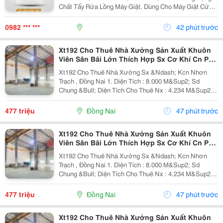
Chất Tẩy Rửa Lồng Máy Giặt, Dùng Cho Máy Giặt Cửa
Trên, Máy Giặt Cửa Trước. Cách Dùng: Sử Dụng Từ 5-
10 Gam/Lít. Nếu Máy Giặt 7 Kg Thì Chọn Mức...
0982 *** ***
42 phút trước
Xt192 Cho Thuê Nhà Xưởng Sản Xuất Khuôn
Viên Sân Bãi Lớn Thích Hợp Sx Cơ Khí Cn Phụ
Trợ
Xt192 Cho Thuê Nhà Xưởng Sx &Ndash; Kcn Nhơn
Trạch , Đồng Nai 1. Diện Tích : 8.000 M&Sup2; Sd
Chung &Bull; Diện Tích Cho Thuê Nx : 4.234 M&Sup2; (
58M X 73M ) &Bull; Văn Phòng 100 M&Sup2; Trong
Xưởng Kết Cấu Xưởng Chuẩn Kcn, Nền Bê Tông
477 triệu
Đồng Nai
47 phút trước
Chịu...
Xt192 Cho Thuê Nhà Xưởng Sản Xuất Khuôn
Viên Sân Bãi Lớn Thích Hợp Sx Cơ Khí Cn Phụ
Trợ
Xt192 Cho Thuê Nhà Xưởng Sx &Ndash; Kcn Nhơn
Trạch , Đồng Nai 1. Diện Tích : 8.000 M&Sup2; Sd
Chung &Bull; Diện Tích Cho Thuê Nx : 4.234 M&Sup2; (
58M X 73M ) &Bull; Văn Phòng 100 M&Sup2; Trong
Xưởng Kết Cấu Xưởng Chuẩn Kcn, Nền Bê Tông
477 triệu
Đồng Nai
47 phút trước
Chịu...
Xt192 Cho Thuê Nhà Xưởng Sản Xuất Khuôn