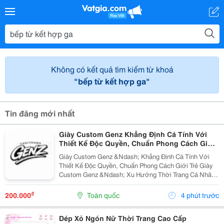
Không có kết quả tìm kiếm từ khoá
"bếp từ kết hợp ga"
Tin đăng mới nhất
Giày Custom Genz Khẳng Định Cá Tính Với
Thiết Kế Độc Quyền, Chuẩn Phong Cách Giới
Trẻ
Giày Custom Genz &Ndash; Khẳng Định Cá Tính Với
Thiết Kế Độc Quyền, Chuẩn Phong Cách Giới Trẻ Giày
Custom Genz &Ndash; Xu Hướng Thời Trang Cá Nhân
Hóa Dẫn Đầu Năm 2026 Trong Thời Đại Mà Thời Trang
Không Còn Chỉ Dừng Lại Ở Việc Mặc Đẹp, Việc Thể...
₫
200.000
Toàn quốc
4 phút trước
Dép Xỏ Ngón Nữ Thời Trang Cao Cấp