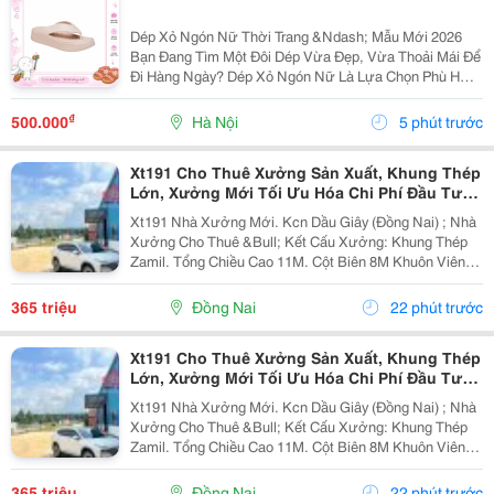
Dép Xỏ Ngón Nữ Thời Trang &Ndash; Mẫu Mới 2026
Bạn Đang Tìm Một Đôi Dép Vừa Đẹp, Vừa Thoải Mái Để
Đi Hàng Ngày? Dép Xỏ Ngón Nữ Là Lựa Chọn Phù Hợp
Cho Những Ngày Đi Chơi, Đi Biển, Dạo Phố Hoặc Sử
Dụng Thường Xuyên. ✅ Thiết Kế Thanh Lịch, Trẻ...
₫
500.000
Hà Nội
5 phút trước
Xt191 Cho Thuê Xưởng Sản Xuất, Khung Thép
Lớn, Xưởng Mới Tối Ưu Hóa Chi Phí Đầu Tư
Sx
Xt191 Nhà Xưởng Mới. Kcn Dầu Giây (Đồng Nai) ; Nhà
Xưởng Cho Thuê &Bull; Kết Cấu Xưởng: Khung Thép
Zamil. Tổng Chiều Cao 11M. Cột Biên 8M Khuôn Viên
4700M2 ( 42M X 112M ) &Bull; Dt Nx Sản Xuất : 38M X
91M ( 3480 M&Sup2; ) &Bull; Dt Văn Phòng...
365 triệu
Đồng Nai
22 phút trước
Xt191 Cho Thuê Xưởng Sản Xuất, Khung Thép
Lớn, Xưởng Mới Tối Ưu Hóa Chi Phí Đầu Tư
Sx
Xt191 Nhà Xưởng Mới. Kcn Dầu Giây (Đồng Nai) ; Nhà
Xưởng Cho Thuê &Bull; Kết Cấu Xưởng: Khung Thép
Zamil. Tổng Chiều Cao 11M. Cột Biên 8M Khuôn Viên
4700M2 ( 42M X 112M ) &Bull; Dt Nx Sản Xuất : 38M X
91M ( 3480 M&Sup2; ) &Bull; Dt Văn Phòng...
365 triệu
Đồng Nai
22 phút trước