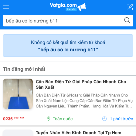
Không có kết quả tìm kiếm từ khoá
"bếp âu có lò nướng b11"
Tin đăng mới nhất
Cân Bàn Điện Tử Giải Pháp Cân Nhanh Cho
Sản Xuất
Cân Bàn Điện Tử &Ndash; Giải Pháp Cân Nhanh Cho
Sản Xuất Nam Lộc Cung Cấp Cân Bàn Điện Tử Phục Vụ
Cân Nguyên Liệu, Thành Phẩm, Hàng Hóa Và Kiểm Tra
Trọng Lượng Trong Quá Trình Sản Xuất. Với Thiết Kế
Gọn, Dễ Sử Dụng Và Nhiều Mức Tải Trọng, Cân Bàn...
0236 *** ***
Toàn quốc
1 phút trước
Tuyển Nhân Viên Kinh Doanh Tại Tp Hcm