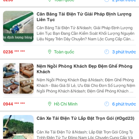
&Ndash;...
Cân Băng Tải Điện Tử Giải Pháp Định Lượng
Liên Tục
Cân Băng Tải Điện Tử &Ndash; Giải Pháp Định Lượng
Liên Tục Bạn Đang Cần Kiểm Soát Khối Lượng Nguyên
Liệu Ngay Trên Dây Chuyền? Nam Lộc Cung Cấp Cân
Băng Tải Điện Tử Phục Vụ Các Hệ Thống Vận Chuyển
Và Định Lượng Vật Liệu Trong Nhà Máy. Ứng Dụng:...
0236 *** ***
Toàn quốc
3 phút trước
Nệm Ngồi Phòng Khách Đẹp Đệm Ghế Phòng
Khách
Nệm Ngồi Phòng Khách Đẹp &Ndash; Đệm Ghế Phòng
Khách - Báo Giá Sỉ Lẻ, Ưu Đãi Cho Đơn Số Lượng Nệm
Ngồi Phòng Khách &Ndash; Đệm Ghế Phòng Khách Có
Nhiều Kích Thước, Độ Dày, Chất Liệu Và Màu Sắc Để
Lựa Chọn. Báo Giá Sỉ Lẻ Nhanh, Ưu Đãi Và Chiết
0944 *** ***
Hồ Chí Minh
6 phút trước
Khấu...
Cân Xe Tải Điện Tử Lắp Đặt Trọn Gói (#Dgd23)
Cân Xe Tải Điện Tử &Ndash; Lắp Đặt Trọn Gói Công Ty
Tnhh Điện Tử Tự Động Nam Lộc Chuyên Cung Cấp Và