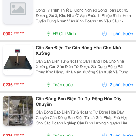
Công Ty Tnhh Thiết Bị Công Nghiệp Song Toàn Đc: 43
Đường Số 3, Khu Nhà Ở Vạn Phúc 1, P.hiệp Bình, Hcm
Tuyển Dụng Nhân Viên Kinh Doanh : 02 Yêu Cầu : -
Nam/Nữ Tuổi Từ 22 Trở Lên - Có Kinh Nghiệm Làm Sale
Trước Đó, Giao Tiếp Tốt. - Có Khả...
0902 *** ***
Hồ Chí Minh
1 phút trước
Cân Sàn Điện Tử Cân Hàng Hóa Cho Nhà
Xưởng
Cân Sàn Điện Tử &Ndash; Cân Hàng Hóa Cho Nhà
Xưởng Cân Sàn Điện Tử Được Sử Dụng Rộng Rãi
Trong Kho Hàng, Nhà Máy, Xưởng Sản Xuất Và Trung
Tâm Logistics Nhờ Khả Năng Cân Các Loại Hàng Hóa,
Pallet Và Xe Đẩy Thuận Tiện. Nam Lộc Cung Cấp Và
0236 *** ***
Toàn quốc
2 phút trước
Lắp Đặt...
Cân Đóng Bao Điện Tử Tự Động Hóa Dây
Chuyền
Cân Đóng Bao Điện Tử &Ndash; Tự Động Hóa Dây
Chuyền Cân Đóng Bao Điện Tử Là Giải Pháp Phù Hợp
Cho Các Doanh Nghiệp Cần Định Lượng Nguyên Liệu
Nhanh, Chính Xác Và Giảm Phụ Thuộc Vào Thao Tác
Thủ Công. Nam Lộc Chuyên Thiết Kế &Ndash; Chế Tạo
0236 *** ***
Toàn quốc
2 phút trước