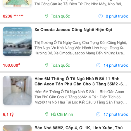
Thi Công Cân Xe Tải Điện Tử Cho Nhà Máy, Kho Bãi,
Mỏ Đá, Trạm Bê Tông, Bến Bãi Và Các Công Trình Công
Nghiệp. Hệ Thống Cân Được Thiết Kế Phù Hợp...
0236 *** ***
Toàn quốc
8 phút trước
Xe Omoda Jaecoo Công Nghệ Hiện Đại
Thị Trường Ô Tô Ngày Càng Chú Trọng Đến Công Nghệ,
Tiện Nghi Và Khả Năng Vận Hành Linh Hoạt. Trong Xu
Hướng Đó, Xe Omoda Jaecoo Mang Đến Những Lựa
Chọn Suv Hướng Đến Khách Hàng Yêu Thích Thiết Kế
Hiện Đại Và Trải Nghiệm Lái Tiện Lợi. Không Chỉ Chú...
₫
100.000
Toàn quốc
14 phút trước
Hẻm 6M Thông Ô Tô Ngủ Nhà Đ Số 11 Bhh
Gần Aeon Tân Phú Gần Chợ 3 Tầng 55M2 -6
Tỷ 1
Hẻm 6M Thông Ô Tô Ngủ Nhà Đ Số 11 Bhh Gần Aeon
Tân Phú Gần Chợ 3 Tầng 55M2 -6 Tỷ 1 Diện Tích 55
M2(4X14) Nở Hậu Tài Lộc Kết Cấu:3 Tầng Sân Thượng
3 Phòng Ngủ 1 Phòng Thờ 3 Wc Ở Hoặc Cho Thuê Có
Dòng Tiền Vị Trí Tuyệt Đẹp Gần Chợ 26/3 Ngay Kênh...
6,1 tỷ
Hồ Chí Minh
17 phút trước
Bán Nhà 88M2, Cấp 4, Ql 1K, Linh Xuân, Thủ