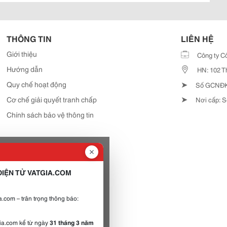
THÔNG TIN
LIÊN HỆ
Giới thiệu
Công ty C
Hướng dẫn
HN: 102 T
➤
Quy chế hoạt động
Số GCNĐKD
➤
Cơ chế giải quyết tranh chấp
Nơi cấp: S
Chính sách bảo vệ thông tin
IỆN TỬ VATGIA.COM
.com – trân trọng thông báo:
gia.com kể từ ngày
31 tháng 3 năm