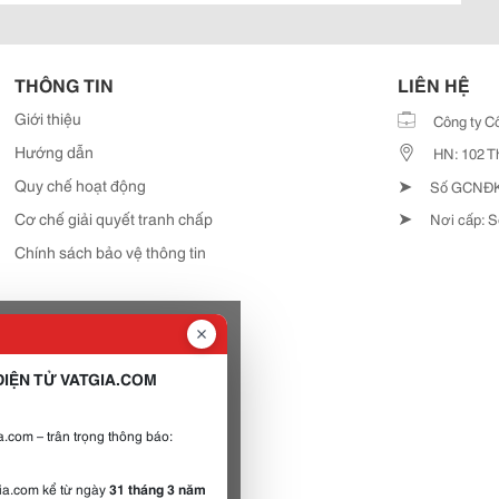
THÔNG TIN
LIÊN HỆ
Giới thiệu
Công ty C
Hướng dẫn
HN: 102 T
➤
Quy chế hoạt động
Số GCNĐKD
➤
Cơ chế giải quyết tranh chấp
Nơi cấp: S
Chính sách bảo vệ thông tin
IỆN TỬ VATGIA.COM
.com – trân trọng thông báo:
gia.com kể từ ngày
31 tháng 3 năm