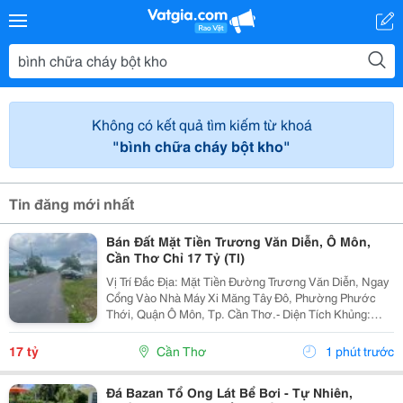
Không có kết quả tìm kiếm từ khoá
"bình chữa cháy bột kho"
Tin đăng mới nhất
Bán Đất Mặt Tiền Trương Văn Diễn, Ô Môn,
Cần Thơ Chỉ 17 Tỷ (Tl)
Vị Trí Đắc Địa: Mặt Tiền Đường Trương Văn Diễn, Ngay
Cổng Vào Nhà Máy Xi Măng Tây Đô, Phường Phước
Thới, Quận Ô Môn, Tp. Cần Thơ.- Diện Tích Khủng:
3.830M&Sup2; (2 Sổ)- Giá Bán: 17 Tỷ (Thương Lượng)-
Pháp Lý: Sổ Hồng Riêng, Sang Tên Nhanh- Lộ Giới:...
17 tỷ
Cần Thơ
1 phút trước
Đá Bazan Tổ Ong Lát Bể Bơi - Tự Nhiên,