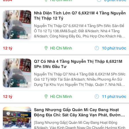
Nhà Diện Tích Lớn Q7 6,6X21M 4 Tầng Nguyễn
Thị Thập 12 Tỷ
Nguyễn Thị Thập Q7 6,6X21M 4 Tầng 5Pn 5Wc Sân Để
Ô Tô 12 Tỷ 138,6M&Sup2; Đất &Ndash; Nhà 4 Tầng
&Ndash; Công Năng Đầy Đủ, Phù Hợp Cho Khách Hàng
Mua Để Ở Hoặc Tìm Tài Sản Có Thể Khai Thác Lâu Dài
Tại Quận 7. Căn Nhà Có Khuôn Đất 6,6 X 21M, Xây
12 tỷ
Hồ Chí Minh
10 phút trước
Dựng...
Q7 Có Nhà 4 Tầng Nguyễn Thị Thập 6,6X21M
5Pn 5Wc Đầu Tư
Nguyễn Thị Thập Q7 Nhà 4 Tầng Đất 6,6X21M 5Pn 5Wc
Giá 12 Tỷ Một Tài Sản &Ndash; Nhiều Phương Án Sử
Dụng Tại Khu Vực Nguyễn Thị Thập, Quận 7. Nhà Nằm
Trên Khu Đất 6,6 X 21M, Diện Tích 138,6M&Sup2;, Xây
Dựng 4 Tầng Với 5 Phòng Ngủ Và 5 Toilet. Phía...
12 tỷ
Hồ Chí Minh
11 phút trước
Sang Nhượng Gấp Quán Mì Cay Đang Hoạt
Động Địa Chỉ: Sát Cây Xăng Vạn Phát, Đường
Dt876, Xã Bình Trưng, Châu Thành, Tiền
[Sang Nhượng Gấp] Quán Mì Cay Đang Hoạt Động
&Ndash; Vào Kinh Doanh Ngay Do Chuyển Hướng Kinh