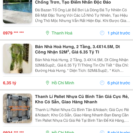
Chống Trơn, Tạo Điểm Nhấn Độc Đáo
Đá Bazan Tổ Ong Lát Bể Bơi Là Dòng Đá Tự Nhiên Có
Bề Mặt Đặc Trưng Với Các Lỗ Nhỏ Tự Nhiên, Tạo Hiệu
Ứng Thô Mộc Nhưng Vẫn Rất Hiện Đại. Khi Được Gia
Công Phù Hợp, Đá Mang Lại Khả Năng Chống Trơn Tốt
Và Vẻ Đẹp Hài Hòa Với Không Gian Nước, Đặc Biệt...
0979 *** ***
Thanh Hoá
1 phút trước
Bán Nhà Hoà Hưng, 2 Tầng, 3.4X14.5M, Dt
Công Nhận 52M², Giá 6.35 Tỷ Tl
Bán Nhà Hoà Hưng, 2 Tầng, 3.4X14.5M, Dt Công Nhận
52M&Sup2;, Giá 6.35 Tỷ Tl Thông Tin Chi Tiết * Địa Chỉ:
Đường Hoà Hưng. * Diện Tích: 52M&Sup2;. * Kích
Thước: 3.4M X 14.5M. * Kết Cấu: 1 Trệt 1 Lầu. * Hiện
Trạng: 1 Phòng Ngủ, Chủ Nhà Hoàn Thiện...
6,35 tỷ
Hồ Chí Minh
6 phút trước
Thanh Lí Pallet Nhựa Cũ Bình Tân Giá Cực Rẻ,
Kho Có Sẵn, Giao Hàng Nhanh
Thanh Lí Pallet Nhựa Cũ Bình Tân &Ndash; Giá Cực Rẻ
&Ndash; Kho Có Sẵn, Giao Hàng Nhanh Bạn Đang Cần
Tìm Pallet Nhựa Cũ Giá Rẻ Tại Bình Tân Để Kê Hàng,
Chứa Hàng, Lưu Kho Hoặc Vận Chuyển Nhưng Muốn
Tiết Kiệm Chi Phí? Đừng Bỏ Qua Nguồn Pallet Nhựa...
0934 *** ***
Hồ Chí Minh
8 phút trước