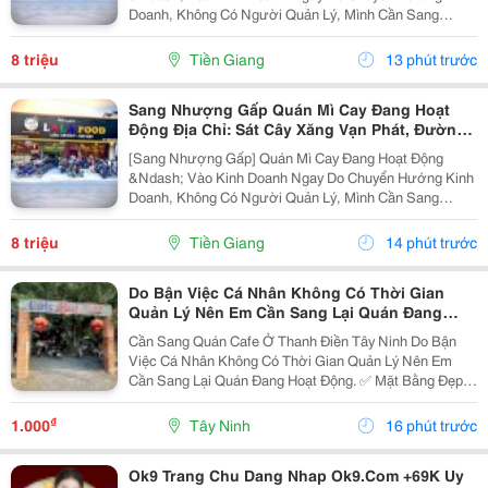
Doanh, Không Có Người Quản Lý, Mình Cần Sang
Nhượng Lại Toàn Bộ Quán Mì Cay Lalafood Vĩnh Kim.
Quán Đang Hoạt Động Ổn Định, Có Lượng Khách Quen
8 triệu
Tiền Giang
13 phút trước
Sẵn. Địa...
Sang Nhượng Gấp Quán Mì Cay Đang Hoạt
Động Địa Chỉ: Sát Cây Xăng Vạn Phát, Đường
Dt876, Xã Bình Trưng, Châu Thành, Tiền
[Sang Nhượng Gấp] Quán Mì Cay Đang Hoạt Động
&Ndash; Vào Kinh Doanh Ngay Do Chuyển Hướng Kinh
Doanh, Không Có Người Quản Lý, Mình Cần Sang
Nhượng Lại Toàn Bộ Quán Mì Cay Lalafood Vĩnh Kim.
Quán Đang Hoạt Động Ổn Định, Có Lượng Khách Quen
8 triệu
Tiền Giang
14 phút trước
Sẵn. Địa...
Do Bận Việc Cá Nhân Không Có Thời Gian
Quản Lý Nên Em Cần Sang Lại Quán Đang
Hoạt Động Ở Thanh Điền Tây Ninh
Cần Sang Quán Cafe Ở Thanh Điền Tây Ninh Do Bận
Việc Cá Nhân Không Có Thời Gian Quản Lý Nên Em
Cần Sang Lại Quán Đang Hoạt Động. ✅ Mặt Bằng Đẹp,
Vị Trí Thuận Lợi. ✅ Có Lượng Khách Quen, Ổn Định ✅
Đầy Đủ Bàn Ghế, Trang Thiết Bị, Vào Là Có Thể...
₫
1.000
Tây Ninh
16 phút trước
Ok9 Trang Chu Dang Nhap Ok9.Com +69K Uy