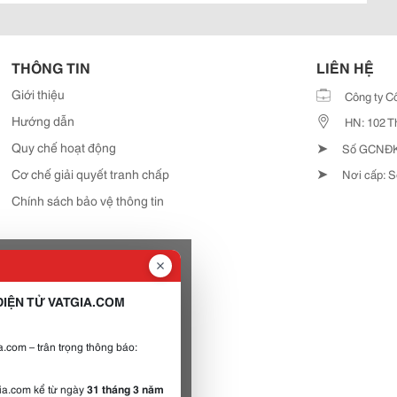
THÔNG TIN
LIÊN HỆ
Giới thiệu
Công ty C
Hướng dẫn
HN: 102 T
➤
Quy chế hoạt động
Số GCNĐKD
➤
Cơ chế giải quyết tranh chấp
Nơi cấp: S
Chính sách bảo vệ thông tin
IỆN TỬ VATGIA.COM
.com – trân trọng thông báo:
gia.com kể từ ngày
31 tháng 3 năm