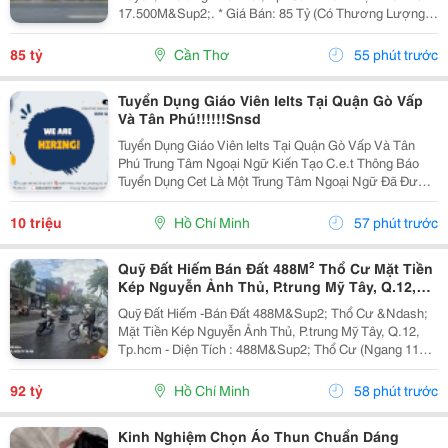
17.500M&Sup2;. * Giá Bán: 85 Tỷ (Có Thương Lượng).
* Đất Ở Đô Thị 1.420M2, Mặt Tiền Rộng 40M, 16.100 M2
Trồng Lúa. Hướng Đông. * Vị Trí: Mặt...
85 tỷ
Cần Thơ
55 phút trước
Tuyển Dụng Giáo Viên Ielts Tại Quận Gò Vấp
Và Tân Phú!!!!!!Snsd
Tuyển Dụng Giáo Viên Ielts Tại Quận Gò Vấp Và Tân
Phú Trung Tâm Ngoại Ngữ Kiến Tạo C.e.t Thông Báo
Tuyển Dụng Cet Là Một Trung Tâm Ngoại Ngữ Đã Được
Thành Lập 16 Năm Chuyên Về Chương Trình Anh Văn
Học Thuật Ielts &Ndash; Toefl Ibt. Trung Tâm...
10 triệu
Hồ Chí Minh
57 phút trước
Quỹ Đất Hiếm Bán Đất 488M² Thổ Cư Mặt Tiền
Kép Nguyễn Ảnh Thủ, P.trung Mỹ Tây, Q.12,
Tp.hcm
Quỹ Đất Hiếm -Bán Đất 488M&Sup2; Thổ Cư &Ndash;
Mặt Tiền Kép Nguyễn Ảnh Thủ, P.trung Mỹ Tây, Q.12,
Tp.hcm - Diện Tích : 488M&Sup2; Thổ Cư (Ngang 11M
X 45M) - Giá Bán : 92 Tỷ (Thương Lượng) Mặt Tiền Kép
Nguyễn Ảnh Thủ, Mặt Sau Thông Ra Đường...
92 tỷ
Hồ Chí Minh
58 phút trước
Kinh Nghiệm Chọn Áo Thun Chuẩn Dáng