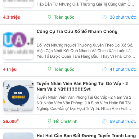
Hấp Dẫn Từ Những Giải Thưởng Giá Trị Cùng Cảm Giác
Hồi Hộp Khi Chờ Đợi Kết Quả Quay Thưởng. Tuy Nhiên,
Việc Cập Nhật Thông Tin Nhanh Chóng Và Chính Xác...
4,3 triệu
Toàn quốc
38 phút trước
Công Cụ Tra Cứu Xổ Số Nhanh Chóng
Đối Với Những Người Thường Xuyên Theo Dõi Xổ Số,
Việc Cập Nhật Kết Quả Nhanh Và Chính Xác Luôn Là
Yếu Tố Được Quan Tâm Hàng Đầu. Thay Vì Phải Chờ
Đợi Thông Tin Từ Nhiều Nguồn Khác Nhau, Người
Dùng Hiện Nay Có Thể Dễ Dàng Tra Cứu Ketqua Trên
4 triệu
Toàn quốc
41 phút trước
Các Nền...
Tuyển Nhân Viên Văn Phòng Tại Gò Vấp - 2
Nam Và 2 Nữ!!!!!!!!!!!!!Svt
Tuyển Nhân Viên Văn Phòng Tại Gò Vấp - 2 Nam Và 2
Nữ Nhân Viên Văn Phòng: (Là Sinh Viên Hoặc Đã Tốt
Nghiệp Cao Đẳng/ Đại Học) 1/ Vị Trí: Nhân Viên Full
Time (2 Nam 2 Nữ) Ca Làm: 13:00 Đến 21:00 (1 Tháng
Được Nghỉ Phép 1 Ngày, Và Hưởng Các Ngày...
₫
26.000
Hồ Chí Minh
59 phút trước
Hot Hot Cần Bán Đất Đường Tuyến Tránh Long