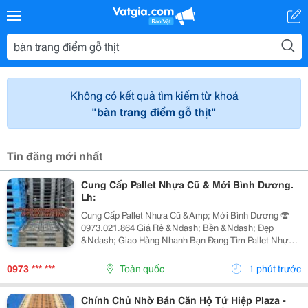
Không có kết quả tìm kiếm từ khoá
"bàn trang điểm gỗ thịt"
Tin đăng mới nhất
Cung Cấp Pallet Nhựa Cũ & Mới Bình Dương.
Lh:
Cung Cấp Pallet Nhựa Cũ &Amp; Mới Bình Dương ☎️
0973.021.864 Giá Rẻ &Ndash; Bền &Ndash; Đẹp
&Ndash; Giao Hàng Nhanh Bạn Đang Tìm Pallet Nhựa
Bình Dương Chất Lượng Với Mức Giá Hợp Lý? Cần
Pallet Nhựa Cho Kho Hàng, Nhà Xưởng, Vận Chuyển
0973 *** ***
Toàn quốc
1 phút trước
Hoặc Xuất...
Chính Chủ Nhờ Bán Căn Hộ Tứ Hiệp Plaza -