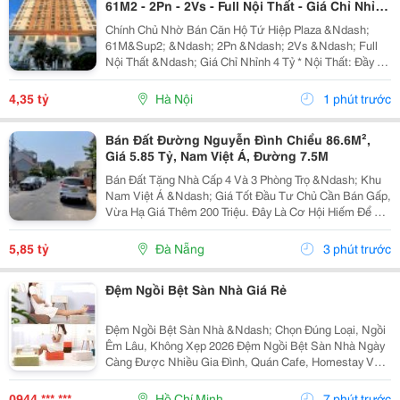
61M2 - 2Pn - 2Vs - Full Nội Thất - Giá Chỉ Nhỉnh
4 Tỷ
Chính Chủ Nhờ Bán Căn Hộ Tứ Hiệp Plaza &Ndash;
61M&Sup2; &Ndash; 2Pn &Ndash; 2Vs &Ndash; Full
Nội Thất &Ndash; Giá Chỉ Nhỉnh 4 Tỷ * Nội Thất: Đầy Đủ
Điều Hòa, Giường, Tủ Lạnh Và Các Trang Thiết Bị Cần
Thiết. - Hướng Cửa: Đông Nam. - Ban Công:...
4,35 tỷ
Hà Nội
1 phút trước
Bán Đất Đường Nguyễn Đình Chiểu 86.6M²,
Giá 5.85 Tỷ, Nam Việt Á, Đường 7.5M
Bán Đất Tặng Nhà Cấp 4 Và 3 Phòng Trọ &Ndash; Khu
Nam Việt Á &Ndash; Giá Tốt Đầu Tư Chủ Cần Bán Gấp,
Vừa Hạ Giá Thêm 200 Triệu. Đây Là Cơ Hội Hiếm Để Sở
Hữu Lô Đất Đẹp Tại Đường Nguyễn Đình Chiểu, Khu
Nam Việt Á &Ndash; Một Trong Những Khu Vực Có...
5,85 tỷ
Đà Nẵng
3 phút trước
Đệm Ngồi Bệt Sàn Nhà Giá Rẻ
Đệm Ngồi Bệt Sàn Nhà &Ndash; Chọn Đúng Loại, Ngồi
Êm Lâu, Không Xẹp 2026 Đệm Ngồi Bệt Sàn Nhà Ngày
Càng Được Nhiều Gia Đình, Quán Cafe, Homestay Và
Không Gian Thư Giãn Lựa Chọn Nhờ Sự Tiện Lợi, Gọn
Gàng Và Tạo Cảm Giác Ngồi Thoải Mái. Tuy Nhiên Để...
0944 *** ***
Hồ Chí Minh
7 phút trước