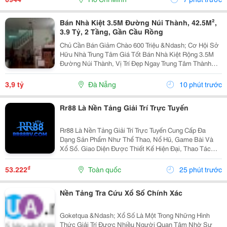
Bán Nhà Kiệt 3.5M Đường Núi Thành, 42.5M²,
3.9 Tỷ, 2 Tầng, Gần Cầu Rồng
Chủ Cần Bán Giảm Chào 600 Triệu &Ndash; Cơ Hội Sở
Hữu Nhà Trung Tâm Giá Tốt Bán Nhà Kiệt Rộng 3.5M
Đường Núi Thành, Vị Trí Đẹp Ngay Trung Tâm Thành
Phố, Thuận Tiện An Cư Hoặc Đầu Tư Sinh Lời. Thông
Tin Chi Tiết: Diện Tích: 42.5M&Sup2; (Ngang 4M,...
3,9 tỷ
Đà Nẵng
10 phút trước
Rr88 Là Nền Tảng Giải Trí Trực Tuyến
Rr88 Là Nền Tảng Giải Trí Trực Tuyến Cung Cấp Đa
Dạng Sản Phẩm Như Thể Thao, Nổ Hũ, Game Bài Và
Xổ Số. Giao Diện Được Thiết Kế Hiện Đại, Thao Tác
Đơn Giản Và Tối Ưu Trên Nhiều Thiết Bị. Người Dùng
Có Thể Khám Phá Hệ Sinh Thái Giải Trí Đa Dạng Tại...
₫
53.222
Toàn quốc
25 phút trước
Nền Tảng Tra Cứu Xổ Số Chính Xác
Goketqua &Ndash; Xổ Số Là Một Trong Những Hình
Thức Giải Trí Được Nhiều Người Quan Tâm Nhờ Sự