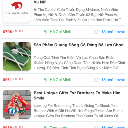
Vụ Nữ
☕️ The Capital Cafe Tuyển Dụng &Ndash; Nhân Viên
Phục Vụ Nữ ☕️ Quán Cần Tuyển 02 Bạn Nữ Phục Vụ
Làm Việc Theo Ca. Sinh Viên Có Lịch Học Được Hỗ Trợ
Sắp Xếp Ca Linh Động. ✨ Yêu Cầu &Bull; Nữ, Tuổi Từ
18 &Ndash; 20 &Bull; Nhiệt Tình, Vui Vẻ, Hòa...
0708 *** ***
Hồ Chí Minh
13 phút trước
Sản Phẩm Quang Đông Có Đáng Để Lựa Chọn
Trong Quá Trình Tìm Kiếm Và Lựa Chọn Sản Phẩm,
Khách Hàng Ngày Càng Quan Tâm Nhiều Hơn Đến Chất
Lượng, Độ Bền, Tính Tiện Dụng Cũng Như Mức Giá.
Thay Vì Chỉ Dựa Vào Quảng Cáo Hoặc Thông Tin Từ
Người Bán, Nhiều Người Có Xu Hướng Tìm Hiểu Thêm
0961 *** ***
Hồ Chí Minh
15 phút trước
Thông Tin...
Best Unique Gifts For Brothers To Make Him
Smile
Looking For Something That Is Going To Shock Your
Brother With A Gift He Will Not Forget? Here Are Some
Unique Gifts For Brothers That Cater To All Kinds Of
Personalities And Interests. You Can Find Everything
From Fashionable Accessories And Fun...
0989 *** ***
Toàn quốc
16 phút trước