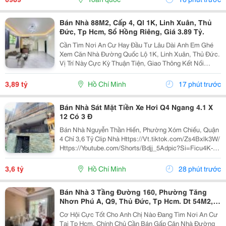
Bán Nhà 88M2, Cấp 4, Ql 1K, Linh Xuân, Thủ
Đức, Tp Hcm, Sổ Hồng Riêng, Giá 3.89 Tỷ.
Cần Tìm Nơi An Cư Hay Đầu Tư Lâu Dài Anh Em Ghé
Xem Căn Nhà Đường Quốc Lộ 1K, Linh Xuân, Thủ Đức.
Vị Trí Này Cực Kỳ Thuận Tiện, Giao Thông Kết Nối
Nhanh Chóng, Cực Kỳ Phù Hợp Cho Khách Mua Để Giữ
Tài Sản Hoặc Cho Thuê Đều Rất Ổn Định. Thông Tin...
3,89 tỷ
Hồ Chí Minh
17 phút trước
Bán Nhà Sát Mặt Tiền Xe Hơi Q4 Ngang 4.1 X
12 Có 3 Đ
Bán Nhà Nguyễn Thần Hiến, Phường Xóm Chiếu, Quận
4 Chỉ 3,6 Tỷ Clip Nhà Https://Vt.tiktok.com/Zs4Bxlk3W/
Https://Youtube.com/Shorts/Bdjj_5Adpic?Si=Ficu4K-
Ulrqinf8N Vị Trí Đẹp, Cách Mặt Tiền Nguyễn Thần Hiến
Chỉ , 10 Bước Chân Lên Xe Hơi,...
3,6 tỷ
Hồ Chí Minh
28 phút trước
Bán Nhà 3 Tầng Đường 160, Phường Tăng
Nhơn Phú A, Q9, Thủ Đức, Tp Hcm. Dt 54M2,
Sổ Hồng Riêng. Giá 5,18 Tỷ
Cơ Hội Cực Tốt Cho Anh Chị Nào Đang Tìm Nơi An Cư
Tại Tp Hcm. Chính Chủ Cần Bán Gấp Căn Nhà Đường