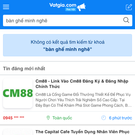
Không có kết quả tìm kiếm từ khoá
"bàn ghế minh nghê"
Tin đăng mới nhất
Cm88 - Link Vào Cm88 Đăng Ký & Đăng Nhập
Chính Thức
Cm88 Là Cổng Game Đổi Thưởng Thiết Kế Để Phục Vụ
Người Chơi Yêu Thích Trải Nghiệm Số Cao Cấp. Tại
Đây Bạn Có Thể Khám Phá Slot Game Phong Cách, Bắn
Cá Sống Động, Thể Thao,... Và Nhiều Trò Đổi Thưởng
Khác. Giao Diện Thân Thiện, Tốc Độ Mượt Mà Trên...
0945 *** ***
Toàn quốc
6 phút trước
The Capital Cafe Tuyển Dụng Nhân Viên Phục