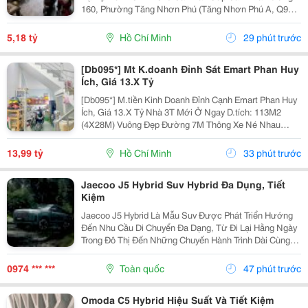
160, Phường Tăng Nhơn Phú (Tăng Nhơn Phú A, Q9
Cũ). Vị Trí Nhà Nằm Trong Khu Dân Cư Ổn Định, Giao
Thông Thuận Tiện Chỉ Vài Bước Là Ra Lã Xuân Oai,
5,18 tỷ
Hồ Chí Minh
29 phút trước
Lê...
[Db095*] Mt K.doanh Đỉnh Sát Emart Phan Huy
Ích, Giá 13.X Tỷ
[Db095*] M.tiền Kinh Doanh Đỉnh Cạnh Emart Phan Huy
Ích, Giá 13.X Tỷ Nhà 3T Mới Ở Ngay D.tích: 113M2
(4X28M) Vuông Đẹp Đường 7M Thông Xe Né Nhau
6Phòng Ngủ, 6Tolet Phù Hợp Kinh Doanh Kết Bạn Liên
Hệ Xem Nhà Ngay!
13,99 tỷ
Hồ Chí Minh
33 phút trước
Jaecoo J5 Hybrid Suv Hybrid Đa Dụng, Tiết
Kiệm
Jaecoo J5 Hybrid Là Mẫu Suv Được Phát Triển Hướng
Đến Nhu Cầu Di Chuyển Đa Dạng, Từ Đi Lại Hằng Ngày
Trong Đô Thị Đến Những Chuyến Hành Trình Dài Cùng
Gia Đình. Nhờ Hệ Truyền Động Hybrid Shs-H, Thiết Kế
Thực Dụng Và Nhiều Công Nghệ Hỗ Trợ, Xe Mang...
0974 *** ***
Toàn quốc
47 phút trước
Omoda C5 Hybrid Hiệu Suất Và Tiết Kiệm