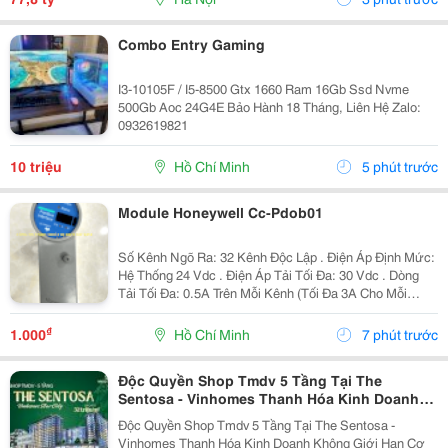
Combo Entry Gaming
I3-10105F / I5-8500 Gtx 1660 Ram 16Gb Ssd Nvme
500Gb Aoc 24G4E Bảo Hành 18 Tháng, Liên Hệ Zalo:
0932619821
10 triệu
Hồ Chí Minh
5 phút trước
Module Honeywell Cc-Pdob01
Số Kênh Ngõ Ra: 32 Kênh Độc Lập . Điện Áp Định Mức:
Hệ Thống 24 Vdc . Điện Áp Tải Tối Đa: 30 Vdc . Dòng
Tải Tối Đa: 0.5A Trên Mỗi Kênh (Tối Đa 3A Cho Mỗi
Nhóm 8 Kênh Và 6A Trên Toàn Bộ Mô-Đun) . Cách Ly
Quang Học (Galvanic Isolation): 1500...
₫
1.000
Hồ Chí Minh
7 phút trước
Độc Quyền Shop Tmdv 5 Tầng Tại The
Sentosa - Vinhomes Thanh Hóa Kinh Doanh
Không Giới Hạn
Độc Quyền Shop Tmdv 5 Tầng Tại The Sentosa -
Vinhomes Thanh Hóa Kinh Doanh Không Giới Hạn Cơ