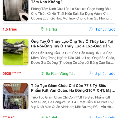
Tắm Nhỏ Không?
Phòng Tắm Kính Cửa Lùa Là Sự Lựa Chọn Hàng Đầu
Cho Thiết Kế Nội Thất Hiện Đại. Sử Dụng Vách Kính
Cường Lực Kết Hợp Với Inox Chống Han Gỉ, Phòng
Tắm Này Không Chỉ Bền Vững Và Chịu Lực Tốt Mà Còn
Giúp Tối Ưu Hóa Ánh Sáng Tự Nhiên, Đồng Thời Đảm
1,5 triệu
Hà Nội
1 phút trước
Bảo...
Ống Tuy Ô Thủy Lực-Ống Tuy Ô Thủy Lực Tại
Hà Nội-Ống Tuy Ô Thủy Lực 4 Lớp-Ống Dẫn
Dầu Thủy Lực-Đầu Nối Ống Đầu Thủy Lực
Ống Dẫn Xăng Dầu Là Gì ? Ống Dẫn Xăng Dầu Là Ống
-Ống Tuy Ô Thủy Lực-Ống Nối Thủy Lực- Cút
Mềm Dùng Trong Ngành Dầu Khí Là Loại Ống Bền Chắc,
Nối Ống Thủy Lực -Đầu Cút Ống Thủy Lực-
Được Gia Cường (Thường Có Lớp Lót Bằng Cao Su,
Dây Thủy Lực-Ongthuyluc
Pvc Hoặc Ptfe), Được Thiết Kế Để Vận Chuyển Nhiên
Liệu Và Dầu Một Cách An Toàn Như Xăng, Dầu...
0938 *** ***
Bà Rịa - Vũng Tàu
2 phút trước
Tiếp Tục Giảm Chào Chỉ Còn 77.8 Tỷ-Siêu
Phẩm Kđt Văn Quán, Hà Đông-210M X 4T, Mặt
Tiền 10M
Tiếp Tục Giảm Chào Chỉ Còn 77.8 Tỷ-Siêu Phẩm Kđt
Văn Quán, Hà Đông-210M X 4T, Mặt Tiền 10M Biệt Thự
Vip Nhất Văn Quán &Ndash; Mặt Đường Đôi - Vỉa Hè
Đá Bóng &Ndash; Kinh Doanh Đỉnh Cao Diện Tích:
210M&Sup2; Xây Dựng: 4 Tầng Mặt Tiền: 10M ...
77,8 tỷ
Hà Nội
3 phút trước