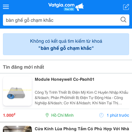
Không có kết quả tìm kiếm từ khoá
"bàn ghế gỗ chạm khắc"
Tin đăng mới nhất
Module Honeywell Cc-Paoh01
Công Ty Tnhh Thiết Bị Điện Mỹ Kim C Huyên Nhập Khẩu
&Ndash; Phân Phốithiết Bị Điện Tự Động Hóa - Công
Nghiệp &Ndash; Cơ Khí &Ndash; Khí Nén Tại Thị
Trường Việt Nam. Những Thương Hiệu Mà Mỹ Kim
Thường Xuyên Phân Phối: Yaskawa &Ndash;
₫
1.000
Hồ Chí Minh
1 phút trước
Panasonic...
Cửa Kính Lùa Phòng Tắm Có Phù Hợp Với Nhà