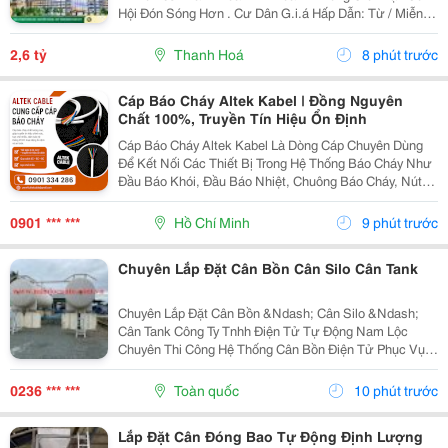
Hội Đón Sóng Hơn . Cư Dân G.i.á Hấp Dẫn: Từ / Miễn
Lãi Suất + Gốc % Lên Đến 18 Tháng Hỗ Trợ Thuê Tới
̣̂/Tháng - Diện Tích Đa Dạng 40-300M2 Khai Thác Đa...
2,6 tỷ
Thanh Hoá
8 phút trước
Cáp Báo Cháy Altek Kabel | Đồng Nguyên
Chất 100%, Truyền Tín Hiệu Ổn Định
Cáp Báo Cháy Altek Kabel Là Dòng Cáp Chuyên Dùng
Để Kết Nối Các Thiết Bị Trong Hệ Thống Báo Cháy Như
Đầu Báo Khói, Đầu Báo Nhiệt, Chuông Báo Cháy, Nút
Khẩn Cấp Và Tủ Trung Tâm Báo Cháy. Với Ruột Dẫn
Đồng Nguyên Chất 100% Sản Phẩm Giúp Truyền Tín...
0901 *** ***
Hồ Chí Minh
9 phút trước
Chuyên Lắp Đặt Cân Bồn Cân Silo Cân Tank
Chuyên Lắp Đặt Cân Bồn &Ndash; Cân Silo &Ndash;
Cân Tank Công Ty Tnhh Điện Tử Tự Động Nam Lộc
Chuyên Thi Công Hệ Thống Cân Bồn Điện Tử Phục Vụ
Các Nhà Máy Sản Xuất Thực Phẩm, Hóa Chất, Xi
Măng, Thức Ăn Chăn Nuôi Và Nhiều Lĩnh Vực Công
0236 *** ***
Toàn quốc
10 phút trước
Nghiệp Khác....
Lắp Đặt Cân Đóng Bao Tự Động Định Lượng