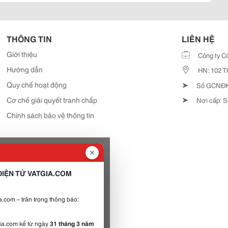
THÔNG TIN
LIÊN HỆ
Giới thiệu
Công ty C
Hướng dẫn
HN: 102 T
➤
Quy chế hoạt động
Số GCNĐKD
➤
Cơ chế giải quyết tranh chấp
Nơi cấp: S
Chính sách bảo vệ thông tin
IỆN TỬ VATGIA.COM
.com – trân trọng thông báo:
gia.com kể từ ngày
31 tháng 3 năm