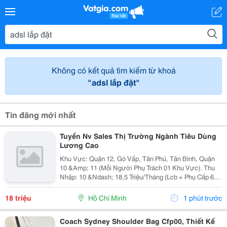
Không có kết quả tìm kiếm từ khoá
"adsl lắp đặt"
Tin đăng mới nhất
Tuyển Nv Sales Thị Trường Ngành Tiêu Dùng
Lương Cao
Khu Vực: Quận 12, Gò Vấp, Tân Phú, Tân Bình, Quận
10 &Amp; 11 (Mỗi Người Phụ Trách 01 Khu Vực). Thu
Nhập: 10 &Ndash; 18,5 Triệu/Tháng (Lcb + Phụ Cấp 6,5
Triệu + Thưởng Kpi/Doanh Số). Công Việc - Chăm Sóc
Khách Hàng Có Sẵn, Tìm Khách Hàng Mới....
18 triệu
Hồ Chí Minh
1 phút trước
Coach Sydney Shoulder Bag Cfp00, Thiết Kế