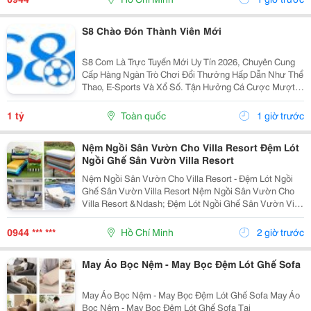
Sản Phẩm...
S8 Chào Đón Thành Viên Mới
S8 Com Là Trực Tuyến Mới Uy Tín 2026, Chuyên Cung
Cấp Hàng Ngàn Trò Chơi Đổi Thưởng Hấp Dẫn Như Thể
Thao, E-Sports Và Xổ Số. Tận Hưởng Cá Cược Mượt
Mà, Nạp Rút Nhanh Chóng, Ưu Đãi Cực Khủng Dành
Cho Mọi Hội Viên. Tên Thương Hiệu: S8 Website:...
1 tỷ
Toàn quốc
1 giờ trước
Nệm Ngồi Sân Vườn Cho Villa Resort Đệm Lót
Ngồi Ghế Sân Vườn Villa Resort
Nệm Ngồi Sân Vườn Cho Villa Resort - Đệm Lót Ngồi
Ghế Sân Vườn Villa Resort Nệm Ngồi Sân Vườn Cho
Villa Resort &Ndash; Đệm Lót Ngồi Ghế Sân Vườn Villa
Resort Tại Nemngoi.com Có Nhiều Lựa Chọn Về Vật
Liệu, Cấu Hình, Màu Sắc Và Thông Số Kỹ Thuật. Sản...
0944 *** ***
Hồ Chí Minh
2 giờ trước
May Áo Bọc Nệm - May Bọc Đệm Lót Ghế Sofa
May Áo Bọc Nệm - May Bọc Đệm Lót Ghế Sofa May Áo
Bọc Nệm - May Bọc Đệm Lót Ghế Sofa Tại