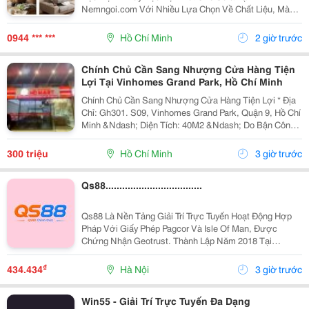
Nemngoi.com Với Nhiều Lựa Chọn Về Chất Liệu, Màu
Sắc, Kiểu Dáng Và Kích Thước. Sản Phẩm Được Tư
Vấn Theo Nhu Cầu Thực Tế, Hỗ Trợ Báo Giá Nhanh,
0944 *** ***
Hồ Chí Minh
2 giờ trước
Khuyến Mãi, Ưu...
Chính Chủ Cần Sang Nhượng Cửa Hàng Tiện
Lợi Tại Vinhomes Grand Park, Hồ Chí Minh
Chính Chủ Cần Sang Nhượng Cửa Hàng Tiện Lợi * Địa
Chỉ: Gh301. S09, Vinhomes Grand Park, Quận 9, Hồ Chí
Minh &Ndash; Diện Tích: 40M2 &Ndash; Do Bận Công
Việc Đi Nước Ngoài Không Quản Lý Được Nên Mình
Cần Sang Lại Cửa Hàng, &Ndash; Cửa...
300 triệu
Hồ Chí Minh
3 giờ trước
Qs88...................................
Qs88 Là Nền Tảng Giải Trí Trực Tuyến Hoạt Động Hợp
Pháp Với Giấy Phép Pagcor Và Isle Of Man, Được
Chứng Nhận Geotrust. Thành Lập Năm 2018 Tại
Philippines, Qs88 Cam Kết Mang Đến Môi Trường Giải
Trí Minh Bạch, Bảo Mật Cao Và Đáng Tin Cậy Cho
₫
434.434
Hà Nội
3 giờ trước
Người Chơi...
Win55 - Giải Trí Trực Tuyến Đa Dạng