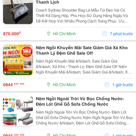
Thanh Lịch
Coach Sydney Shoulder Bag Là Mẫu Túi Đeo Vai Có
Thiết Kế Dạng Hộp, Phù Hợp Sử Dụng Hằng Ngày Và
Dễ Kết Hợp Với Nhiều Phong Cách Trang Phục. Ưu
Điểm: Form Túi Dạng Hộp, Kiểu Dáng Gọn Gàng. Chất
Liệu Da Mềm. Quai Đeo Vai Chắc Chắn, Thuận Tiện...
₫
870.000
Hồ Chí Minh
7 phút trước
Nệm Ngồi Khuyến Mãi Sale Giảm Giá Xả Kho
Thanh Lý Đệm Ghế Sale Off
Nệm Ngồi Khuyến Mãi &Ndash; Sale Giảm Giá
&Ndash; Xả Kho - Thanh Lý- Đệm Ghế Sale Off Nệm
Ngồi Khuyến Mãi &Ndash; Sale Giảm Giá &Ndash; Xả
Kho &Ndash; Thanh Lý &Ndash; Đệm Ghế Sale Off Tại
Nemngoi.com Đang Có Nhiều Mức Ưu Đãi Và Chiết
0944 *** ***
Hồ Chí Minh
1 giờ trước
Khấu Theo Số...
Nệm Ngồi Ngoài Trời Vỏ Bọc Chống Nước-
Đệm Lót Ghế Gỗ Sofa Chống Nước
Nệm Ngồi Ngoài Trời Vỏ Bọc Chống Nước- Đệm Lót
Ghế Gỗ Sofa Chống Nước Nệm Ngồi Ngoài Trời Vỏ Bọc
Chống Nước &Ndash; Đệm Lót Ghế Gỗ Sofa Chống
Nước Được Cung Cấp Với Nhiều Lựa Chọn Về Chất
Liệu Vỏ, Ruột Nệm, Độ Dày, Kích Thước Và Màu Sắc.
0944 *** ***
Hồ Chí Minh
1 giờ trước