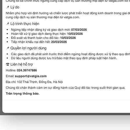
Chúng tôi sẽ chính thức ngừng cung cấp dịch vụ Sàn thương mại điện tử vatgia.com kể 
📌 Lý do
Nhằm phù hợp với định hướng và chiến lược phát triển hoạt động kinh doanh trong giai 
cung cấp dịch vụ sàn thương mại điện tử vatgia.com.
📌 Lộ trình thực hiện
Ngừng tiếp nhận đăng ký và giao dịch mới:
07/03/2026
Hoàn tất xử lý giao dịch đang thực hiện:
10/03/2026
Đối soát và thanh toán cho đối tác:
10/03/2026
Tiếp nhận khiếu nại đến hết:
20/03/2026
📌 Quyền lợi người dùng
Các giao dịch đã phát sinh trước thời điểm ngừng hoạt động được xử lý theo quy địn
Dữ liệu người dùng được lưu trữ/bảo mật theo quy định pháp luật hiện hành.
☎️ Liên hệ hỗ trợ
Hotline:
024.39747886
Email:
support@vatgia.com
Địa chỉ: 102 Thái Thịnh, Đống Đa, Hà Nội
Chúng tôi chân thành cảm ơn sự đồng hành của Quý đối tác trong suốt thời gian qua.
Trân trọng thông báo.