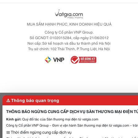
MUA SẮM HẠNH PHÚC, KINH DOANH HIỆU QUẢ
Công ty Cổ phần VNP Group.
Số GCNDT: 0102015284, cấp ngày 21/06/2012
Nơi cấp: Sở kế hoạch và đầu tư thành phố Hà Nội
Trụ sở chính: 102 Thái Thịnh, P. Trung Liệt, Hà Nội
⚠️ Thông báo quan trọng
THÔNG BÁO NGỪNG CUNG CẤP DỊCH VỤ SÀN THƯƠNG MẠI ĐIỆN T
Kính gửi:
Quý đối tác của Sàn thương mại điện tử vatgia.com
Công ty Cổ phần VNP Group – Đơn vị vận hành Sàn thương mại điện tử vatgia.com – trân
📅 Thời điểm ngừng cung cấp dịch vụ