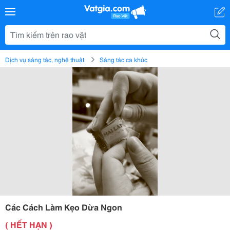
Dịch vụ sáng tác, nghệ thuật
Sáng tác ca khúc
Các Cách Làm Kẹo Dừa Ngon
( HẾT HẠN )