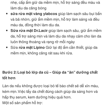
nhẹ, cấp ẩm giữ da mềm mịn, hỗ trợ sáng đều màu và
làm dịu da căng bóng
sữa rửa mặt vàng ylabcos
giúp làm sạch sâu bụi bẩn
và bã nhờn, giữ ẩm mềm mịn, hỗ trợ làm sáng và đều
màu da, đồng thời làm dịu da.
Sữa rửa mặt Dr.Lacir
giúp làm sạch sâu, giữ ẩm mềm
da, hỗ trợ sáng mịn và làm dịu da nhạy cảm cho làn da
luôn thông thoáng và rạng rỡ mỗi ngày
Sữa
rửa mặt Lipino
Giữ lại độ ẩm cần thiết, giúp da
mềm mịn, không căng rát sau khi rửa.
Bước 2: Loại bỏ lớp da cũ – Giúp da “ăn” dưỡng chất
tốt hơn
Làn da nếu không được loại bỏ tế bào chết sẽ dễ xỉn màu,
kém mịn. Việc tẩy da chết đúng cách giúp da sáng hơn và
hấp thụ serum, kem dưỡng hiệu quả hơn.
Một số sản phẩm hỗ trợ: