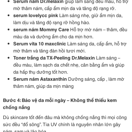
Serum nám Dr.melaxin
giúp làm sáng đều màu, hỗ trợ
mờ thâm nám, cấp ẩm mịn da và tăng độ rạng rỡ.
serum lovelycc pink
Làm sáng nhẹ, giữ ẩm mịn da,
làm dịu và tăng độ rạng rỡ hồng hào.
serum nám Mommy Care
Hỗ trợ mờ nám – thâm, đều
màu da và dưỡng ẩm cho da mịn hơn.
Serum vita 10 maxclinic
Làm sáng da, cấp ẩm, hỗ trợ
mờ thâm và tăng đàn hồi tươi mới.
Toner trắng da TX-Peeling Dr.Melaxin
Làm sáng –
đều màu, làm sạch da chết nhẹ, cân bằng ẩm và giúp
da hấp thụ dưỡng tốt hơn.
Serum nám Astaxanthin
Dưỡng sáng, cấp , làm mờ
thâm nám, giúp da mịn màng
Bước 4: Bảo vệ da mỗi ngày – Không thể thiếu kem
chống nắng
Dù skincare tốt đến đâu mà không chống nắng thì mọi công
sức đều “đổ sông”. Tia UV chính là nguyên nhân lớn gây
nám, sạm và lão hóa.