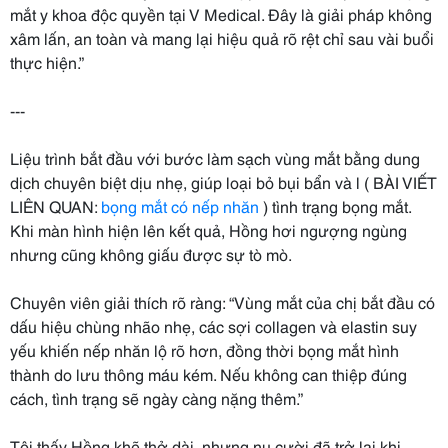
mắt y khoa độc quyền tại V Medical. Đây là giải pháp không
xâm lấn, an toàn và mang lại hiệu quả rõ rệt chỉ sau vài buổi
thực hiện.”
---
Liệu trình bắt đầu với bước làm sạch vùng mắt bằng dung
dịch chuyên biệt dịu nhẹ, giúp loại bỏ bụi bẩn và l ( BÀI VIẾT
LIÊN QUAN:
bọng mắt có nếp nhăn
) tình trạng bọng mắt.
Khi màn hình hiện lên kết quả, Hồng hơi ngượng ngùng
nhưng cũng không giấu được sự tò mò.
Chuyên viên giải thích rõ ràng: “Vùng mắt của chị bắt đầu có
dấu hiệu chùng nhão nhẹ, các sợi collagen và elastin suy
yếu khiến nếp nhăn lộ rõ hơn, đồng thời bọng mắt hình
thành do lưu thông máu kém. Nếu không can thiệp đúng
cách, tình trạng sẽ ngày càng nặng thêm.”
Tôi thấy Hồng khẽ thở dài, nhưng nụ cười đã trở lại khi