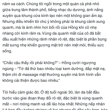
năm xa cách. Chúng tôi ngồi trong một quán cà phê nhỏ
giữa trung tâm thành phố, tiếng nhạc du dương, ánh nắng
xuyên qua khung cửa kính tạo nên một không gian ấm áp.
Nhưng điều khiến tôi chú ý không phải là khung cảnh xung
quanh, mà là ánh nhìn hơi bối rối của Hồng khi cô nhẹ
nhàng cởi kính râm ra. Vùng da quanh mắt của cô đã bắt
đầu xuất hiện những rãnh nhăn rõ rệt, đặc biệt là phần bọng
mắt sưng nhẹ khiến gương mặt trở nên mệt mỏi, thiếu sức
sống.
“Chắc cậu thấy rồi phải không?” – Hồng cười ngượng
ngùng – “Tớ đã thử bao nhiêu loại kem dưỡng, đắp mặt nạ,
thậm chí đi massage mặt thường xuyên mà tình hình vẫn
không cải thiện được bao nhiêu.”
Tôi hiểu cảm giác đó. Ở độ tuổi ngoài 30, làn da bắt đầu
bước vào giai đoạn thay đổi rõ rệt, đặc biệt là vùng quanh
mắt – nơi mỏng manh và dễ lão hóa nhất. Những nếp nhăn
li ti ban đầu tưởng chừng vô hại nhưng rồi dần sâu hơn, kéo