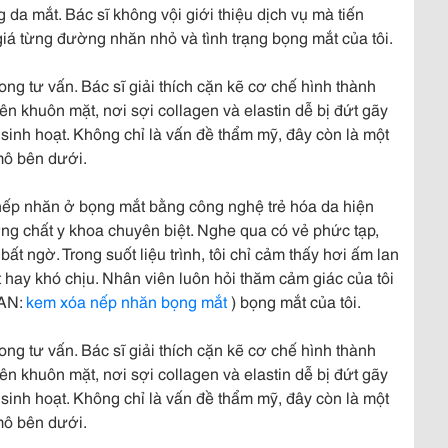
 da mắt. Bác sĩ không vội giới thiệu dịch vụ mà tiến
á từng đường nhăn nhỏ và tình trạng bọng mắt của tôi.
rong tư vấn. Bác sĩ giải thích cặn kẽ cơ chế hình thành
n khuôn mặt, nơi sợi collagen và elastin dễ bị đứt gãy
 sinh hoạt. Không chỉ là vấn đề thẩm mỹ, đây còn là một
mô bên dưới.
rị nếp nhăn ở bọng mắt bằng công nghệ trẻ hóa da hiện
ng chất y khoa chuyên biệt. Nghe qua có vẻ phức tạp,
ất ngờ. Trong suốt liệu trình, tôi chỉ cảm thấy hơi ấm lan
 hay khó chịu. Nhân viên luôn hỏi thăm cảm giác của tôi
UAN:
kem xóa nếp nhăn bọng mắt
) bọng mắt của tôi.
rong tư vấn. Bác sĩ giải thích cặn kẽ cơ chế hình thành
n khuôn mặt, nơi sợi collagen và elastin dễ bị đứt gãy
 sinh hoạt. Không chỉ là vấn đề thẩm mỹ, đây còn là một
mô bên dưới.