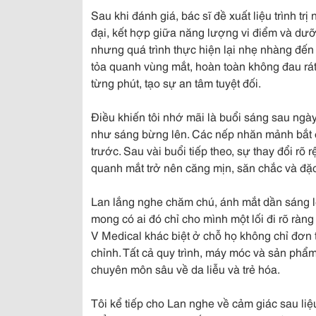
Sau khi đánh giá, bác sĩ đề xuất liệu trình t
đại, kết hợp giữa năng lượng vi điểm và dưỡ
nhưng quá trình thực hiện lại nhẹ nhàng đến b
tỏa quanh vùng mắt, hoàn toàn không đau rát
từng phút, tạo sự an tâm tuyệt đối.
Điều khiến tôi nhớ mãi là buổi sáng sau ngày 
như sáng bừng lên. Các nếp nhăn mảnh bắt 
trước. Sau vài buổi tiếp theo, sự thay đổi rõ 
quanh mắt trở nên căng mịn, săn chắc và đặc b
Lan lắng nghe chăm chú, ánh mắt dần sáng lên
mong có ai đó chỉ cho mình một lối đi rõ ràn
V Medical khác biệt ở chỗ họ không chỉ đơn 
chỉnh. Tất cả quy trình, máy móc và sản phẩ
chuyên môn sâu về da liễu và trẻ hóa.
Tôi kể tiếp cho Lan nghe về cảm giác sau li