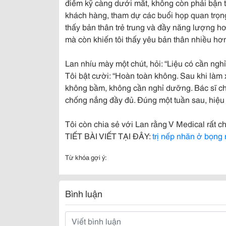
điểm kỹ càng dưới mắt, không còn phải bận tâ
khách hàng, tham dự các buổi họp quan trọn
thấy bản thân trẻ trung và đầy năng lượng hơ
mà còn khiến tôi thấy yêu bản thân nhiều hơ
Lan nhíu mày một chút, hỏi: “Liệu có cần n
Tôi bật cười: “Hoàn toàn không. Sau khi làm
không bầm, không cần nghỉ dưỡng. Bác sĩ c
chống nắng đầy đủ. Đúng một tuần sau, hiệu qu
Tôi còn chia sẻ với Lan rằng V Medical rất c
TIẾT BÀI VIẾT TẠI ĐÂY:
trị nếp nhăn ở bọng
Từ khóa gợi ý:
Bình luận