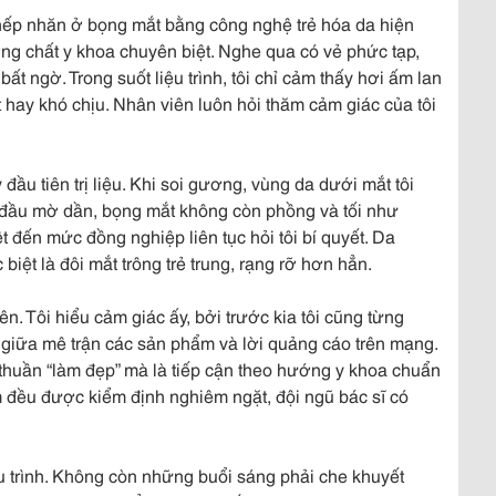
rị nếp nhăn ở bọng mắt bằng công nghệ trẻ hóa da hiện
ng chất y khoa chuyên biệt. Nghe qua có vẻ phức tạp,
ất ngờ. Trong suốt liệu trình, tôi chỉ cảm thấy hơi ấm lan
 hay khó chịu. Nhân viên luôn hỏi thăm cảm giác của tôi
đầu tiên trị liệu. Khi soi gương, vùng da dưới mắt tôi
đầu mờ dần, bọng mắt không còn phồng và tối như
rệt đến mức đồng nghiệp liên tục hỏi tôi bí quyết. Da
iệt là đôi mắt trông trẻ trung, rạng rỡ hơn hẳn.
. Tôi hiểu cảm giác ấy, bởi trước kia tôi cũng từng
g giữa mê trận các sản phẩm và lời quảng cáo trên mạng.
thuần “làm đẹp” mà là tiếp cận theo hướng y khoa chuẩn
m đều được kiểm định nghiêm ngặt, đội ngũ bác sĩ có
ệu trình. Không còn những buổi sáng phải che khuyết