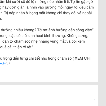
m khi cười sẽ để lộ những nếp nhăn li ti. Tự tin gặp gỡ
g hay đơn giản là nhìn vào gương mỗi ngày, tôi đều cảm
n. Trị nếp nhăn ở bọng mắt không chỉ thay đổi vẻ ngoài
n.
ghỉ dưỡng nhiều không? Tớ sợ ảnh hưởng đến công việc.”
 xong, cậu có thể sinh hoạt bình thường. Không sưng,
hỉ dặn tớ chăm sóc nhẹ nhàng vùng mắt và bôi kem
ả cải thiện rõ rệt.”
hú trọng đến từng chi tiết nhỏ trong chăm só ( XEM CHI
 mắt
) "