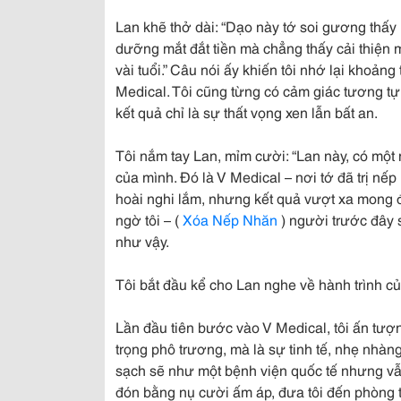
Lan khẽ thở dài: “Dạo này tớ soi gương thấy
dưỡng mắt đắt tiền mà chẳng thấy cải thiện 
vài tuổi.” Câu nói ấy khiến tôi nhớ lại khoảng
Medical. Tôi cũng từng có cảm giác tương t
kết quả chỉ là sự thất vọng xen lẫn bất an.
Tôi nắm tay Lan, mỉm cười: “Lan này, có một n
của mình. Đó là V Medical – nơi tớ đã trị nế
hoài nghi lắm, nhưng kết quả vượt xa mong đ
ngờ tôi – (
Xóa Nếp Nhăn
) người trước đây s
như vậy.
Tôi bắt đầu kể cho Lan nghe về hành trình c
Lần đầu tiên bước vào V Medical, tôi ấn tượ
trọng phô trương, mà là sự tinh tế, nhẹ nhàng
sạch sẽ như một bệnh viện quốc tế nhưng vẫn
đón bằng nụ cười ấm áp, đưa tôi đến phòng tư