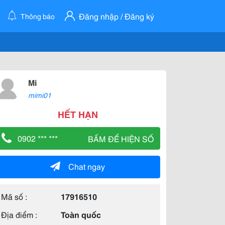
Đăng nhập / Đăng ký
Thông báo
Mi
mimi01
HẾT HẠN
0902 *** ***
BẤM ĐỂ HIỆN SỐ
Chat ngay
Mã số :
17916510
Địa điểm :
Toàn quốc