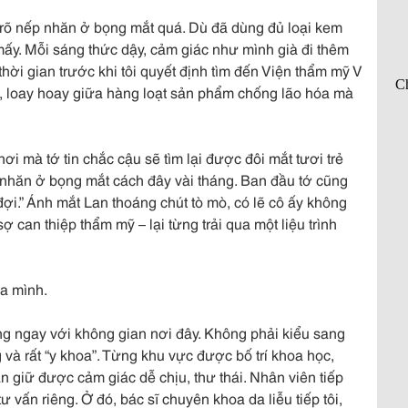
 rõ nếp nhăn ở bọng mắt quá. Dù đã dùng đủ loại kem
mấy. Mỗi sáng thức dậy, cảm giác như mình già đi thêm
 thời gian trước khi tôi quyết định tìm đến Viện thẩm mỹ V
ự, loay hoay giữa hàng loạt sản phẩm chống lão hóa mà
ơi mà tớ tin chắc cậu sẽ tìm lại được đôi mắt tươi trẻ
p nhăn ở bọng mắt cách đây vài tháng. Ban đầu tớ cũng
ợi.” Ánh mắt Lan thoáng chút tò mò, có lẽ cô ấy không
ợ can thiệp thẩm mỹ – lại từng trải qua một liệu trình
ủa mình.
ng ngay với không gian nơi đây. Không phải kiểu sang
 và rất “y khoa”. Từng khu vực được bố trí khoa học,
 giữ được cảm giác dễ chịu, thư thái. Nhân viên tiếp
 vấn riêng. Ở đó, bác sĩ chuyên khoa da liễu tiếp tôi,