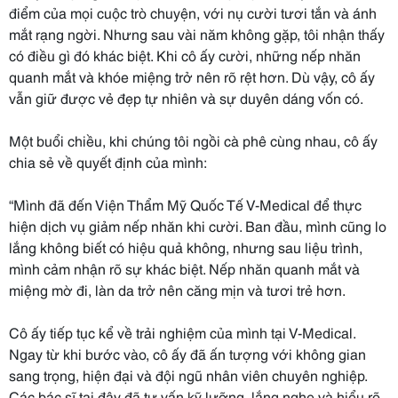
điểm của mọi cuộc trò chuyện, với nụ cười tươi tắn và ánh
mắt rạng ngời. Nhưng sau vài năm không gặp, tôi nhận thấy
có điều gì đó khác biệt. Khi cô ấy cười, những nếp nhăn
quanh mắt và khóe miệng trở nên rõ rệt hơn. Dù vậy, cô ấy
vẫn giữ được vẻ đẹp tự nhiên và sự duyên dáng vốn có.
Một buổi chiều, khi chúng tôi ngồi cà phê cùng nhau, cô ấy
chia sẻ về quyết định của mình:
“Mình đã đến Viện Thẩm Mỹ Quốc Tế V-Medical để thực
hiện dịch vụ giảm nếp nhăn khi cười. Ban đầu, mình cũng lo
lắng không biết có hiệu quả không, nhưng sau liệu trình,
mình cảm nhận rõ sự khác biệt. Nếp nhăn quanh mắt và
miệng mờ đi, làn da trở nên căng mịn và tươi trẻ hơn.
Cô ấy tiếp tục kể về trải nghiệm của mình tại V-Medical.
Ngay từ khi bước vào, cô ấy đã ấn tượng với không gian
sang trọng, hiện đại và đội ngũ nhân viên chuyên nghiệp.
Các bác sĩ tại đây đã tư vấn kỹ lưỡng, lắng nghe và hiểu rõ