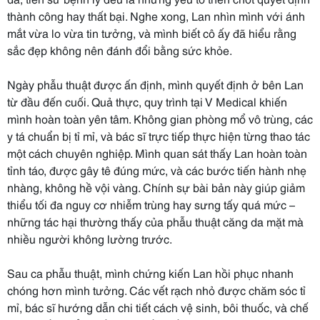
thành công hay thất bại. Nghe xong, Lan nhìn mình với ánh
mắt vừa lo vừa tin tưởng, và mình biết cô ấy đã hiểu rằng
sắc đẹp không nên đánh đổi bằng sức khỏe.
Ngày phẫu thuật được ấn định, mình quyết định ở bên Lan
từ đầu đến cuối. Quả thực, quy trình tại V Medical khiến
mình hoàn toàn yên tâm. Không gian phòng mổ vô trùng, các
y tá chuẩn bị tỉ mỉ, và bác sĩ trực tiếp thực hiện từng thao tác
một cách chuyên nghiệp. Mình quan sát thấy Lan hoàn toàn
tỉnh táo, được gây tê đúng mức, và các bước tiến hành nhẹ
nhàng, không hề vội vàng. Chính sự bài bản này giúp giảm
thiểu tối đa nguy cơ nhiễm trùng hay sưng tấy quá mức –
những tác hại thường thấy của phẫu thuật căng da mặt mà
nhiều người không lường trước.
Sau ca phẫu thuật, mình chứng kiến Lan hồi phục nhanh
chóng hơn mình tưởng. Các vết rạch nhỏ được chăm sóc tỉ
mỉ, bác sĩ hướng dẫn chi tiết cách vệ sinh, bôi thuốc, và chế