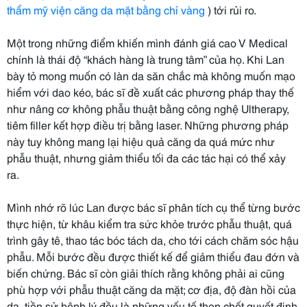
thẩm mỹ viện căng da mặt bằng chỉ vàng
) tới rủi ro.
Một trong những điểm khiến mình đánh giá cao V Medical
chính là thái độ “khách hàng là trung tâm” của họ. Khi Lan
bày tỏ mong muốn có làn da săn chắc mà không muốn mạo
hiểm với dao kéo, bác sĩ đề xuất các phương pháp thay thế
như nâng cơ không phẫu thuật bằng công nghệ Ultherapy,
tiêm filler kết hợp điều trị bằng laser. Những phương pháp
này tuy không mang lại hiệu quả căng da quá mức như
phẫu thuật, nhưng giảm thiểu tối đa các tác hại có thể xảy
ra.
Mình nhớ rõ lúc Lan được bác sĩ phân tích cụ thể từng bước
thực hiện, từ khâu kiểm tra sức khỏe trước phẫu thuật, quá
trình gây tê, thao tác bóc tách da, cho tới cách chăm sóc hậu
phẫu. Mỗi bước đều được thiết kế để giảm thiểu đau đớn và
biến chứng. Bác sĩ còn giải thích rằng không phải ai cũng
phù hợp với phẫu thuật căng da mặt; cơ địa, độ đàn hồi của
da, tiền sử bệnh lý đều là những yếu tố then chốt quyết định