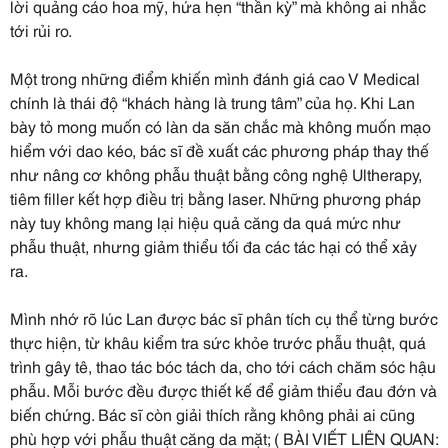
lời quảng cáo hoa mỹ, hứa hẹn “thần kỳ” mà không ai nhắc
tới rủi ro.
Một trong những điểm khiến mình đánh giá cao V Medical
chính là thái độ “khách hàng là trung tâm” của họ. Khi Lan
bày tỏ mong muốn có làn da săn chắc mà không muốn mạo
hiểm với dao kéo, bác sĩ đề xuất các phương pháp thay thế
như nâng cơ không phẫu thuật bằng công nghệ Ultherapy,
tiêm filler kết hợp điều trị bằng laser. Những phương pháp
này tuy không mang lại hiệu quả căng da quá mức như
phẫu thuật, nhưng giảm thiểu tối đa các tác hại có thể xảy
ra.
Mình nhớ rõ lúc Lan được bác sĩ phân tích cụ thể từng bước
thực hiện, từ khâu kiểm tra sức khỏe trước phẫu thuật, quá
trình gây tê, thao tác bóc tách da, cho tới cách chăm sóc hậu
phẫu. Mỗi bước đều được thiết kế để giảm thiểu đau đớn và
biến chứng. Bác sĩ còn giải thích rằng không phải ai cũng
phù hợp với phẫu thuật căng da mặt; ( BÀI VIẾT LIÊN QUAN: