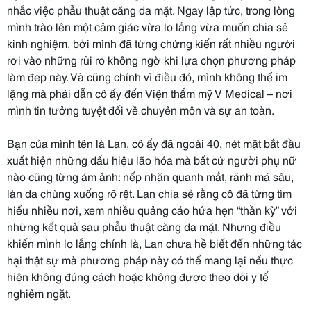
nhắc việc phẫu thuật căng da mặt. Ngay lập tức, trong lòng
mình trào lên một cảm giác vừa lo lắng vừa muốn chia sẻ
kinh nghiệm, bởi mình đã từng chứng kiến rất nhiều người
rơi vào những rủi ro không ngờ khi lựa chọn phương pháp
làm đẹp này. Và cũng chính vì điều đó, mình không thể im
lặng mà phải dẫn cô ấy đến Viện thẩm mỹ V Medical – nơi
mình tin tưởng tuyệt đối về chuyên môn và sự an toàn.
Bạn của mình tên là Lan, cô ấy đã ngoài 40, nét mặt bắt đầu
xuất hiện những dấu hiệu lão hóa mà bất cứ người phụ nữ
nào cũng từng ám ảnh: nếp nhăn quanh mắt, rãnh má sâu,
làn da chùng xuống rõ rệt. Lan chia sẻ rằng cô đã từng tìm
hiểu nhiều nơi, xem nhiều quảng cáo hứa hẹn “thần kỳ” với
những kết quả sau phẫu thuật căng da mặt. Nhưng điều
khiến mình lo lắng chính là, Lan chưa hề biết đến những tác
hại thật sự mà phương pháp này có thể mang lại nếu thực
hiện không đúng cách hoặc không được theo dõi y tế
nghiêm ngặt.