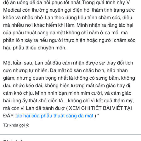
độ ăn uống để da hồi phục tốt nhất. Trong quá trình này, V
Medical còn thường xuyên gọi điện hỏi thăm tình trạng sức
khỏe và nhắc nhở Lan theo đúng liệu trình chăm sóc, điều
mà nhiều nơi khác hiếm khi làm. Mình nhận ra rằng tác hại
của phẫu thuật căng da mặt không chỉ nằm ở ca mổ, mà
phần lớn xảy ra nếu người thực hiện hoặc người chăm sóc
hậu phẫu thiếu chuyên môn.
Một tuần sau, Lan bắt đầu cảm nhận được sự thay đổi tích
cực nhưng tự nhiên. Da mặt cô săn chắc hơn, nếp nhăn
giảm, nhưng quan trọng nhất là không có sưng bầm, không
đau nhức kéo dài, không hiện tượng mất cảm giác hay dị
cảm khó chịu. Mình nhìn bạn mình mỉm cười, và cảm giác
hài lòng ấy thật khó diễn tả – không chỉ vì kết quả thẩm mỹ,
mà còn vì Lan đã tránh đượ ( XEM CHI TIẾT BÀI VIẾT TẠI
ĐÂY:
tác hại của phẫu thuật căng da mặt
) "
Từ khóa gợi ý: