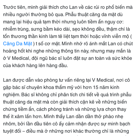
Trước tiên, mình giải thích cho Lan về các rủi ro phổ biến mà
nhiều người thường bỏ qua. Phẫu thuật căng da mặt dù
mang lại hiệu quả tạm thời nhưng luôn tiềm ẩn nguy cơ:
nhiễm trùng, sưng bầm kéo dài, sẹo không đều, thậm chí là
tổn thương thần kinh làm tê liệt tạm thời hoặc vĩnh viễn mộ (
Căng Da Mặt
) t số cơ mặt. Mình nhớ rõ ánh mắt Lan có chút
hoảng hốt khi nghe những thông tin này, nhưng may mắn là
ở V Medical, đội ngũ bác sĩ luôn đặt sự an toàn và sức khỏe
của khách hàng lên hàng đầu.
Lan được dẫn vào phòng tư vấn riêng tại V Medical, nơi cô
gặp bác sĩ chuyên khoa thẩm mỹ với hơn 15 năm kinh
nghiệm. Bác sĩ không chỉ phân tích chi tiết về quá trình phẫu
thuật căng da mặt mà còn giải thích cặn kẽ về những biến
chứng tiềm ẩn, cách phòng tránh và những lựa chọn thay
thế ít xâm lấn hơn. Mình thấy Lan dần dần thở phào nhẹ
nhõm, bởi lần đầu tiên cô ấy cảm nhận được sự minh bạch
tuyệt đối – điều mà ở những nơi khác thường chỉ là những