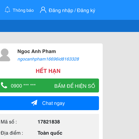
Đăng nhập / Đăng ký
Thông báo
Ngoc Anh Pham
ngocanhpham16696id8163328
HẾT HẠN
0900 *** ***
BẤM ĐỂ HIỆN SỐ
Chat ngay
Mã số :
17821838
Địa điểm :
Toàn quốc