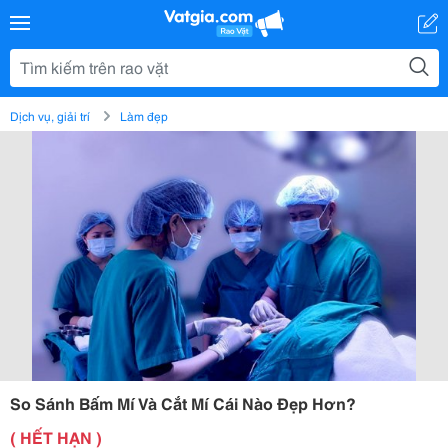
Dịch vụ, giải trí
Làm đẹp
So Sánh Bấm Mí Và Cắt Mí Cái Nào Đẹp Hơn?
( HẾT HẠN )