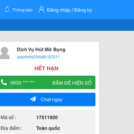
Đăng nhập / Đăng ký
Thông báo
Dịch Vụ Hút Mỡ Bụng
kieulinht234id8152311
HẾT HẠN
0933 *** ***
BẤM ĐỂ HIỆN SỐ
Chat ngay
Mã số :
17511920
Địa điểm :
Toàn quốc