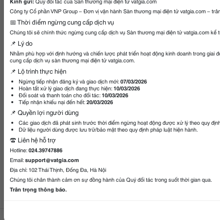
Kính gửi:
Quý đối tác của Sàn thương mại điện tử vatgia.com
Công ty Cổ phần VNP Group – Đơn vị vận hành Sàn thương mại điện tử vatgia.com – trân
📅 Thời điểm ngừng cung cấp dịch vụ
Chúng tôi sẽ chính thức ngừng cung cấp dịch vụ Sàn thương mại điện tử vatgia.com kể 
📌 Lý do
Nhằm phù hợp với định hướng và chiến lược phát triển hoạt động kinh doanh trong giai 
cung cấp dịch vụ sàn thương mại điện tử vatgia.com.
📌 Lộ trình thực hiện
Ngừng tiếp nhận đăng ký và giao dịch mới:
07/03/2026
Hoàn tất xử lý giao dịch đang thực hiện:
10/03/2026
Đối soát và thanh toán cho đối tác:
10/03/2026
Tiếp nhận khiếu nại đến hết:
20/03/2026
📌 Quyền lợi người dùng
Các giao dịch đã phát sinh trước thời điểm ngừng hoạt động được xử lý theo quy địn
Dữ liệu người dùng được lưu trữ/bảo mật theo quy định pháp luật hiện hành.
☎️ Liên hệ hỗ trợ
Hotline:
024.39747886
Email:
support@vatgia.com
Địa chỉ: 102 Thái Thịnh, Đống Đa, Hà Nội
Chúng tôi chân thành cảm ơn sự đồng hành của Quý đối tác trong suốt thời gian qua.
Trân trọng thông báo.