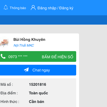
Đăng nhập / Đăng ký
Thông báo
Bùi Hồng Khuyên
Nội Thất MKC
0973 *** ***
BẤM ĐỂ HIỆN SỐ
Chat ngay
Mã số :
15201816
Địa điểm :
Toàn quốc
Hình thức :
Cần bán