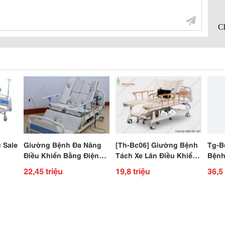
 Sale
Giường Bệnh Đa Năng
[Th-Bc06] Giường Bệnh
Tg-B
Điều Khiển Bằng Điện
Tách Xe Lăn Điều Khiển
Bệnh
 Đa
Kết Hợp Tay Quay Tg-
Bằng Tay Quay
Lăn 
22,45 triệu
19,8 triệu
36,5 
Bd01
Điện