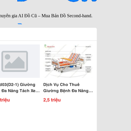
d03(D2-1) Giường
Dịch Vụ Cho Thuê
 Đa Năng Tách Xe
Giường Bệnh Đa Năng
Điều Khiển Bằng
Tại Nhà
triệu
2,5 triệu