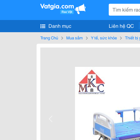
Danh mục
Liên hệ QC
Trang Chủ
Mua sắm
Y tế, sức khỏe
Thiết bị 