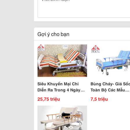
Gợi ý cho bạn
Siêu Khuyến Mại Chỉ
Bùng Cháy- Giá Sốc
Diễn Ra Trong 4 Ngày
Toàn Bộ Các Mẫu
Khi Mua Giường Bệnh
Giường Bệnh Nhân
25,75 triệu
7,5 triệu
Nhân Điều Khiển Bằng
Năng
Điện Kết Hợp Tay Q