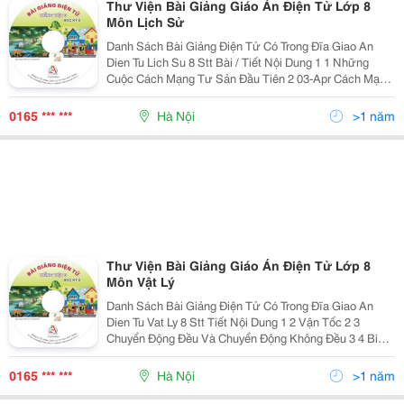
Thư Viện Bài Giảng Giáo Án Điện Tử Lớp 8
Môn Lịch Sử
Danh Sách Bài Giảng Điện Tử Có Trong Đĩa Giao An
Dien Tu Lich Su 8 Stt Bài / Tiết Nội Dung 1 1 Những
Cuộc Cách Mạng Tư Sản Đầu Tiên 2 03-Apr Cách Mạng
Tư Sản Pháp (1789 - 1794) 3 05-Jun Chủ Nghĩa Tư Bản
Được Xác Lập Trên Phạm Vi Thế Giới 4 07-Aug Pho
0165 *** ***
Hà Nội
>1 năm
Thư Viện Bài Giảng Giáo Án Điện Tử Lớp 8
Môn Vật Lý
Danh Sách Bài Giảng Điện Tử Có Trong Đĩa Giao An
Dien Tu Vat Ly 8 Stt Tiết Nội Dung 1 2 Vận Tốc 2 3
Chuyển Động Đều Và Chuyển Động Không Đều 3 4 Biểu
Diễn Lực 4 5 Sự Cân Bằng Lực - Quán Tính 5 6 Lực Ma
Sát 6 7 Áp Suất 7 8 Áp Suất Chất Lỏng Bình Thông
0165 *** ***
Hà Nội
>1 năm