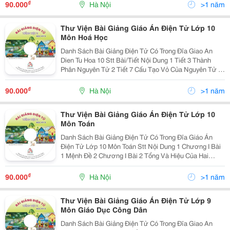
Nhân Thực-Tiết 1 6 Bài 9 Tế Bào Nhân Thực-Ti
₫
90.000
Hà Nội
>1 năm
Thư Viện Bài Giảng Giáo Án Điện Tử Lớp 10
Môn Hoá Học
Danh Sách Bài Giảng Điện Tử Có Trong Đĩa Giao An
Dien Tu Hoa 10 Stt Bài/Tiết Nội Dung 1 Tiết 3 Thành
Phân Nguyên Tử 2 Tiết 7 Cấu Tạo Vỏ Của Nguyên Tử 3
Tiết 13 Bảng Tuần Hoàn 4 Tiết 15 Sự Biến Đổi Tuần
Hoàn Cấu Hình Electron 5 Tiết 22 Liên Kết Ion
₫
90.000
Hà Nội
>1 năm
Thư Viện Bài Giảng Giáo Án Điện Tử Lớp 10
Môn Toán
Danh Sách Bài Giảng Điện Tử Có Trong Đĩa Giáo Án
Điện Tử Lớp 10 Môn Toán Stt Nội Dung 1 Chương I Bài
1 Mệnh Đề 2 Chương I Bài 2 Tổng Và Hiệu Của Hai
Vecto (1) 3 Chương I Bài 2 Tổng Và Hiệu Của Hai Vecto
(2) 4 Chương I Bài 3 Các Phép Toán Tập Hợp (
₫
90.000
Hà Nội
>1 năm
Thư Viện Bài Giảng Giáo Án Điện Tử Lớp 9
Môn Giáo Dục Công Dân
Danh Sách Bài Giảng Điện Tử Có Trong Đĩa Giao An