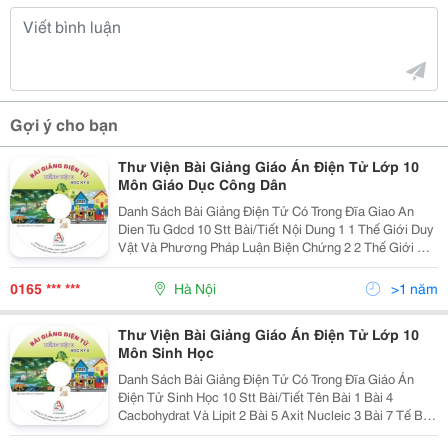
Gợi ý cho bạn
Thư Viện Bài Giảng Giáo Án Điện Tử Lớp 10
Môn Giáo Dục Công Dân
Danh Sách Bài Giảng Điện Tử Có Trong Đĩa Giao An
Dien Tu Gdcd 10 Stt Bài/Tiết Nội Dung 1 1 Thế Giới Duy
Vật Và Phương Pháp Luận Biện Chứng 2 2 Thế Giới Vật
Chất Và Tồn Tại Khách Quan 3 3 Sự Vận Động Và Phát
Triển Của Thế Giới Vật Chất 4 4 Nguồn Gố
0165 *** ***
Hà Nội
>1 năm
Thư Viện Bài Giảng Giáo Án Điện Tử Lớp 10
Môn Sinh Học
Danh Sách Bài Giảng Điện Tử Có Trong Đĩa Giáo Án
Điện Tử Sinh Học 10 Stt Bài/Tiết Tên Bài 1 Bài 4
Cacbohydrat Và Lipit 2 Bài 5 Axit Nucleic 3 Bài 7 Tế Bào
Nhân Sơ 4 Bài 8 Tế Bào Nhân Thực 5 Bài 8 Tế Bào