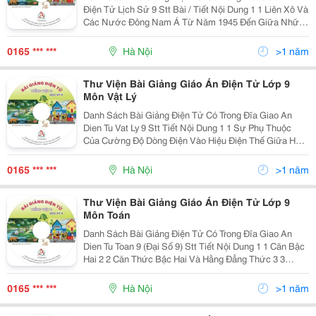
Điện Tử Lịch Sử 9 Stt Bài / Tiết Nội Dung 1 1 Liên Xô Và
Các Nước Đông Nam Á Từ Năm 1945 Đến Giữa Những
Năm 70 Của Thế Kỷ Xx 2 2 Liên Xô Và Các Nước Đông
Nam Á Từ Giữa Năm 70 Đến Đầu Những Năm 90 Củ
0165 *** ***
Hà Nội
>1 năm
Thư Viện Bài Giảng Giáo Án Điện Tử Lớp 9
Môn Vật Lý
Danh Sách Bài Giảng Điện Tử Có Trong Đĩa Giao An
Dien Tu Vat Ly 9 Stt Tiết Nội Dung 1 1 Sự Phụ Thuộc
Của Cường Độ Dòng Điện Vào Hiệu Điện Thế Giữa Hai
Đầu Vật Dẫn 2 2 Điện Trở Của Dây Dẫn. Định Luật Ôm 3
3 Thực Hành: Xác Định Điện Trở Của Một Dây
0165 *** ***
Hà Nội
>1 năm
Thư Viện Bài Giảng Giáo Án Điện Tử Lớp 9
Môn Toán
Danh Sách Bài Giảng Điện Tử Có Trong Đĩa Giao An
Dien Tu Toan 9 (Đại Số 9) Stt Tiết Nội Dung 1 1 Căn Bậc
Hai 2 2 Căn Thức Bậc Hai Và Hằng Đẳng Thức 3 3
Luyện Tập 4 4 Liên Hệ Giữa Phép Nhân Và Phép Khai
Phương 5 6 Liên Hệ Giữa Phép Chia Và Phép Kha
0165 *** ***
Hà Nội
>1 năm