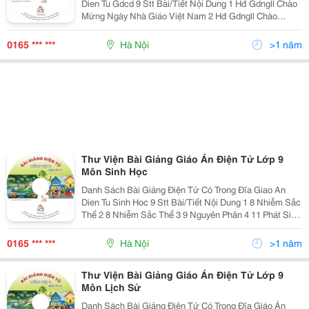
Dien Tu Gdcd 9 Stt Bài/Tiết Nội Dung 1 Hđ Gdngll Chào
Mừng Ngày Nhà Giáo Việt Nam 2 Hđ Gdngll Chào
Mừng Ngày Thành Lập Đoàn 3 Hđ Gdngll Hồ Chí Minh -
Tấm Gương Ý Chí Và Nghị Lực 4 Hđ Gdngll Hội Vui
0165 *** ***
Hà Nội
>1 năm
Thư Viện Bài Giảng Giáo Án Điện Tử Lớp 9
Môn Sinh Học
Danh Sách Bài Giảng Điện Tử Có Trong Đĩa Giao An
Dien Tu Sinh Hoc 9 Stt Bài/Tiết Nội Dung 1 8 Nhiễm Sắc
Thể 2 8 Nhiễm Sắc Thể 3 9 Nguyên Phân 4 11 Phát Sinh
Giao Tử Và Thụ Tinh 5 12 Cơ Chế Xác Định Giới Tính 6
13 Di Truyền Liên Kết 7 15 Adn 8 16 A
0165 *** ***
Hà Nội
>1 năm
Thư Viện Bài Giảng Giáo Án Điện Tử Lớp 9
Môn Lịch Sử
Danh Sách Bài Giảng Điện Tử Có Trong Đĩa Giáo Án