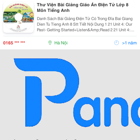
Thư Viện Bài Giảng Giáo Án Điện Tử Lớp 8
Môn Tiếng Anh
Danh Sách Bài Giảng Điện Tử Có Trong Đĩa Bai Giang
Dien Tu Tieng Anh 8 Stt Tiết Nội Dung 1 21 Unit 4: Our
Past- Getting Started+Listen&Amp;Read 2 21 Unit 4:
Our Past- Getting Started+Listen&Amp;Read 3 24 Unit
4: Our Past-Read 4 24 Unit 4: Our Past
0165 *** ***
Hà Nội
>1 năm