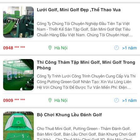
Lưới Golf, Mini Golf Đẹp ,Thể Thao Vua
Công Ty Chúng Tôi Chuyên Nghiệp Đầu Tiên Tại Việt
Nam - Thiết Kế Sân Tập Golf, Sân Mini Golf Đạt Tiêu
Chuẩn Hàng Đầu Việt Nam. Chúng Tôi Chuyên Hoạt
Động Trong Các Lĩnh Vực Sau: Tư Vấn , Thiết Kế, Thi
Công, Cung Cấp Vật Tư Trọn Gói Cho Một Sân
0948 *** ***
Hà Nội
>1 năm
Thi Công Thảm Tập Mini Golf, Mini Golf Trong
Phòng
Công Ty Tnhh Lưới Công Trình Chuyên Cung Cấp Và Thi
Công Putting Green Golf Nhân Tạo: Xin Vui Lòng Liên
Hệ Với Chúng Tôi Để Được Tư Vấn Miến Phí: Điện
Thoại: Ms Thu Hà 0909.648.626 Khung Lưới, Mini Golf
Trên Sân Thượng, Ngài Sân Vườn
0909 *** ***
Hà Nội
>1 năm
Bộ Chơi Khung Lều Đánh Golf
Cho Thuê Mini Golf, Putting Green - Thảm Đánh Golf.
Bán Mini Golf, Bán Lều Chơi Golf, Bán Khung Chơi Golf
Tại Nhà. - Cho Thuê Máy Chơi Golf 3D. Bán Máy Chơi