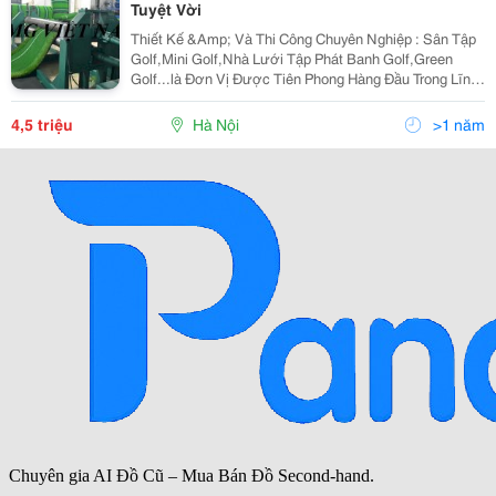
Tuyệt Vời
Thiết Kế &Amp; Và Thi Công Chuyên Nghiệp : Sân Tập
Golf,Mini Golf,Nhà Lưới Tập Phát Banh Golf,Green
Golf...là Đơn Vị Được Tiên Phong Hàng Đầu Trong Lĩnh
Vực Ngành Golf Tại Vn. Luôn Đem Đến Cho Khách
Những Sản Phẩm Tốt Nhất, Chất Lượng Nhất Và Giá
4,5 triệu
Hà Nội
>1 năm