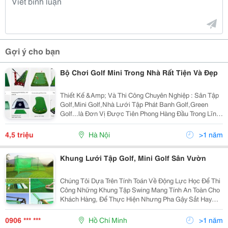
Gợi ý cho bạn
Bộ Chơi Golf Mini Trong Nhà Rất Tiện Và Đẹp
Thiết Kế &Amp; Và Thi Công Chuyên Nghiệp : Sân Tập
Golf,Mini Golf,Nhà Lưới Tập Phát Banh Golf,Green
Golf...là Đơn Vị Được Tiên Phong Hàng Đầu Trong Lĩnh
Vực Ngành Golf Tại Vn. Ngoài Ra Chúng Tôi Còn Thi
Công Các Sân Thể Thao Ngoài Trời Như: Sân Bo
4,5 triệu
Hà Nội
>1 năm
Khung Lưới Tập Golf, Mini Golf Sân Vườn
Chúng Tôi Dựa Trên Tính Toán Về Động Lực Học Để Thi
Công Những Khung Tập Swing Mang Tính An Toàn Cho
Khách Hàng, Để Thực Hiện Nhưng Pha Gậy Sắt Hay
Nhưng Cú Diver , Đậm Chất Chuyên Nghiệp. Những
Đường Cong Uốn Lượn, Mặt Sân Lúc Lồi Lúc Lõ
0906 *** ***
Hồ Chí Minh
>1 năm