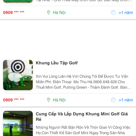
Golf 3D. - Làm Tổ Chức Sự Kiện Golf. - Cung Cấp Tất
Cả Các Sản Phẩm, Máy Móc, Dụng Cụ Cho Sân
0909 *** ***
Hà Nội
>1 năm
Khung Lều Tập Golf
Xin Vui Lòng Liên Hệ Với Chúng Tôi Để Được Tư Vấn
Miến Phí: Điện Thoại: Ms Thu Hà 0909.648.626 Cho
Thuê Mini Golf, Putting Green - Thảm Đánh Golf. Bán
Mini Golf, Bán Lều Chơi Golf, Bán Khung Chơi Golf Tại
Nhà. - Cho Thuê Máy Chơi Golf 3D. Bá
0909 *** ***
Hà Nội
>1 năm
Cung Cấp Và Lắp Dựng Khung Mini Golf Giá
Rẻ
Những Người Rất Bận Rộn Về Thời Gian Vì Công Việc
Họ Còn Thiết Kế Sân Golf Mini Ngay Trong Sân Nhà