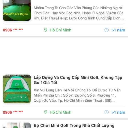
Mhằm Trang Trí Cho Góc Văn Phòng Của Những Người
Chơi Golf, Hay Một Góc Nhà, Hoặc Ở Ngoài Vườn Của
Khu Biệt Thự&Hellip; Lưới Công Trinh Cung Cấp Dịch
Vụ Thiết Kế Và Thi Công Các Sân Tập Mini Đáp Ứng
Nhu Cầu Tập Golf Tức Thì Của Những Người Yêu
0906 *** ***
Hồ Chí Minh
>1 năm
Lắp Dựng Và Cung Cấp Mini Golf, Khung Tập
Golf Giá Tốt
Xin Vui Lòng Liên Hệ Với Chúng Tôi Để Được Tư Vấn
Miến Phí Địa Chỉ : Số 57, Đường Số 8, Phường 11,
Quận Gò Vấp, Tp. Hồ Chí Minh Điện Thoại : (08)
3921.2641 - Fax: (08) 3921.2640 Chi Nhánh Hn : Tầng
M3 Tòa Nhà Ct1, Khu Đô Thị Sudico - Mễ Trì &Ndash
0906 *** ***
Hồ Chí Minh
>1 năm
Bộ Chơi Mini Golf Trong Nhà Chất Lượng