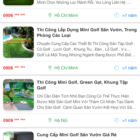
Mình Chơi Những Lúc Rãnh Rỗi. Vui Lòng Liên Hệ :
09068576262 Duyên Hoặc
Kinhdoanh04@Luoicongtrinh.com Yahoo :
0906 *** ***
Hồ Chí Minh
>1 năm
Kinhdoanh04.Luoicongtrinh Sẽ
Thi Công Lắp Dựng Mini Golf Sân Vườn, Trong
Phòng Các Loại
Chuyên Cung Cấp Các Thiết Bị Thi Công Sân Tập Golf :
Cỏ Golf , Lưới Golf , Khung Trụ , Đèn , Lỗ Golf , V.v....
Golf Là Một Trong Những Ngành Đang Được Phổ Biến
Và Phát Triển Tại Vn Bởi Vì Người Việt Nam Đang Càng
Ngày Trở Nên Rất Hứng Thú Với Việc Đá
0906 *** ***
Hồ Chí Minh
>1 năm
Thi Công Mini Golf, Green Gạt, Khung Tập
Golf
Chỉ Cần Diện Tích Nhỏ Bạn Cũng Có Thể Thực Hiện
Được Một Sân Golf Mini Với Thảm Cỏ Nhân Tạo Dành
Cho Sân Golf. Cảnh Quan Sân Vườn Kết Hợp Với Sân
Golf Mini Được Xem Là Trào Lưu Mới Trong Thiết Kế
Cảnh Quan Hiện Đại, Những Người Thành Đạt, Doanh
0909 *** ***
Hà Nội
>1 năm
Nhân
Cung Cấp Mini Golf Sân Vườn Giá Rẻ