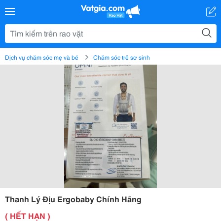
Dịch vụ chăm sóc mẹ và bé
Chăm sóc trẻ sơ sinh
Thanh Lý Địu Ergobaby Chính Hãng
( HẾT HẠN )