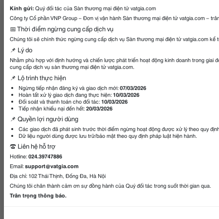
Kính gửi:
Quý đối tác của Sàn thương mại điện tử vatgia.com
Công ty Cổ phần VNP Group – Đơn vị vận hành Sàn thương mại điện tử vatgia.com – trân
📅 Thời điểm ngừng cung cấp dịch vụ
Chúng tôi sẽ chính thức ngừng cung cấp dịch vụ Sàn thương mại điện tử vatgia.com kể 
📌 Lý do
Nhằm phù hợp với định hướng và chiến lược phát triển hoạt động kinh doanh trong giai 
cung cấp dịch vụ sàn thương mại điện tử vatgia.com.
📌 Lộ trình thực hiện
Ngừng tiếp nhận đăng ký và giao dịch mới:
07/03/2026
Hoàn tất xử lý giao dịch đang thực hiện:
10/03/2026
Đối soát và thanh toán cho đối tác:
10/03/2026
Tiếp nhận khiếu nại đến hết:
20/03/2026
📌 Quyền lợi người dùng
Các giao dịch đã phát sinh trước thời điểm ngừng hoạt động được xử lý theo quy địn
Dữ liệu người dùng được lưu trữ/bảo mật theo quy định pháp luật hiện hành.
☎️ Liên hệ hỗ trợ
Hotline:
024.39747886
Email:
support@vatgia.com
Địa chỉ: 102 Thái Thịnh, Đống Đa, Hà Nội
Chúng tôi chân thành cảm ơn sự đồng hành của Quý đối tác trong suốt thời gian qua.
Trân trọng thông báo.