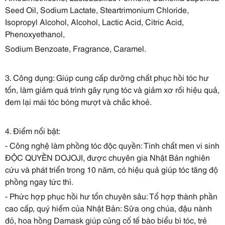
Seed Oil, Sodium Lactate, Steartrimonium Chloride,
Isopropyl Alcohol, Alcohol, Lactic Acid, Citric Acid,
Phenoxyethanol,
Sodium Benzoate, Fragrance, Caramel.
3. Công dụng: Giúp cung cấp dưỡng chất phục hồi tóc hư
tổn, làm giảm quá trình gãy rụng tóc và giảm xơ rối hiệu quả,
đem lại mái tóc bóng mượt và chắc khoẻ.
4. Điểm nổi bật:
- Công nghệ làm phồng tóc độc quyền: Tinh chất men vi sinh
ĐỘC QUYỀN DOJOJI, được chuyên gia Nhật Bản nghiên
cứu và phát triển trong 10 năm, có hiệu quả giúp tóc tăng độ
phồng ngay tức thì.
- Phức hợp phục hồi hư tổn chuyên sâu: Tổ hợp thành phần
cao cấp, quý hiếm của Nhật Bản: Sữa ong chúa, đậu nành
đỏ, hoa hồng Damask giúp củng cố tế bào biểu bì tóc, trẻ