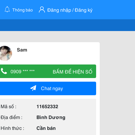
Đăng nhập / Đăng ký
Thông báo
Sam
0909 *** ***
BẤM ĐỂ HIỆN SỐ
Chat ngay
Mã số :
11652332
Địa điểm :
Bình Dương
Hình thức :
Cần bán