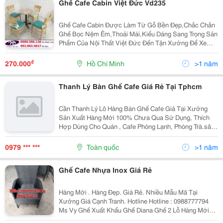
Ghế Cafe Cabin Việt Đức Vd235
Ghế Cafe Cabin Được Làm Từ Gỗ Bền Đẹp,Chắc Chắn
Ghế Bọc Nệm Êm,Thoải Mái,Kiểu Dáng Sang Trọng Sản
Phẩm Của Nội Thất Việt Đức Đến Tận Xưởng Để Xem
Hàng Và Hưởng Nhiều Ưu Đãi Hotline: 0939.635.817
Đức 0989.598.138 Minh Anh Đc;471/74...
₫
270.000
Hồ Chí Minh
>1 năm
Thanh Lý Bàn Ghế Cafe Giá Rẻ Tại Tphcm
Cần Thanh Lý Lô Hàng Bàn Ghế Cafe Giá Tại Xưởng
Sản Xuất Hàng Mới 100% Chưa Qua Sử Dụng, Thích
Hợp Dùng Cho Quán , Cafe Phòng Lạnh, Phòng Trà.sân
Vườn Còn Nhiều Mẫu Giá Rẻ Tại Xưởng Sản Xuất Lh:
0979.296.137: 0938.038.737: Gặp A Vương
0979 *** ***
Toàn quốc
>1 năm
Ghế Cafe Nhựa Inox Giá Rẻ
Hàng Mới . Hàng Đẹp. Giá Rẻ. Nhiều Mẫu Mã Tại
Xưởng Giá Cạnh Tranh. Hotline Hotline : 0988777794
Ms Vy Ghế Xuất Khẩu Ghế Diana Ghế 2 Lỗ Hàng Mới
100% Ưu Đãi Số Lượng Lớn Lh Tư Vấn Zalo :