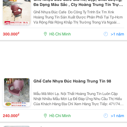
Đa Dạng Màu Sắc , Cty Hoàng Trung Tín Trực
Tiếp Sản Xuất
Ghế Nhựa Đúc Cafe ​ Do Công Ty Tnhh Sx Tm Xnk
Hoàng Trung Tín Sản Xuất Được Phân Phối Tại Tp-Hcm
Và Rộng Rãi Rộng Khắp Thị Trường Trong Và Ngoài
Nước. Công Ty Tnhh Sx Tm Xnk Hoàng Trung Tín Với
Kinh Nghiệm Hàng Chục Năm Sản Xuất, Sản Phẩm Ghế
₫
300.000
Hồ Chí Minh
>1 năm
Nhựa
Ghế Cafe Nhựa Đúc Hoàng Trung Tín 98
Mẫu Mã Mới Lạ. Nội Thất Hoàng Trung Tín Luôn Cập
Nhật Nhiều Mẫu Mới Lạ Để Đáp Ứng Nhu Cầu Thị Hiếu
Của Khách Hàng Địa Chỉ Xem Hàng Trực Tiếp: 471/74
Đường Tân Thới Hiệp 21, Kp 1A, P. Tân Thới Hiệp, Q 12
Số Lượng 100 Xuất Xứ Hàng...
₫
240.000
Hồ Chí Minh
>1 năm