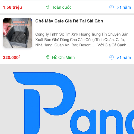
Số Lượng Lớn Gọi Trực Tiếp Nhận Ưu Đãi :...
1,58 triệu
Toàn quốc
>1 năm
Ghế Mây Cafe Giá Rẻ Tại Sài Gòn
Công Ty Tnhh Sx Tm Xnk Hoàng Trung Tín Chuyên Sản
Xuất Bàn Ghế Dùng Cho Các Công Trình Quán, Cafe,
Nhà Hàng, Quán Ăn, Bar, Resort..... Với Giá Cả Cạnh
Tranh Của Nhà Sản Xuất ,Nhiều Mẫu Mã Đa Dạng ,Bảo
Hành 12 Tháng , Vận Chuyển Miễn Phí, Uy Tín Và...
₫
320.000
Hồ Chí Minh
>1 năm