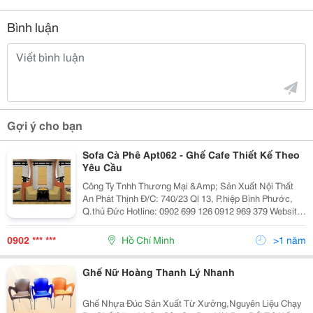
Bình luận
Gợi ý cho bạn
Sofa Cà Phê Apt062 - Ghế Cafe Thiết Kế Theo
Yêu Cầu
Công Ty Tnhh Thương Mại &Amp; Sản Xuất Nội Thất
An Phát Thịnh Đ/C: 740/23 Ql 13, P.hiệp Bình Phước,
Q.thủ Đức Hotline: 0902 699 126 0912 969 379 Website:
Http://Anphatthinhfurniture.com -----------
0902 *** ***
Hồ Chí Minh
>1 năm
Ghế Nữ Hoàng Thanh Lý Nhanh
Ghế Nhựa Đúc Sản Xuất Từ Xưởng,Nguyên Liệu Chạy