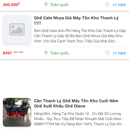
0988777794 Ms Vy
₫
300.000
Toàn quốc
>1 năm
Ghế Cafe Nhựa Giả Mây Tồn Kho Thanh Lý
!!!!!
Bàn Ghế Cafe Anh Phi Hàng Tồn Kho Cần Thanh Lý Gấp
Cần Thanh Lý Gấp 30 Bộ Bàn Ghế Nhưa Giả Mây Như
Hình ,Với Giá Cạnh Tranh Trực Tiếp Của Nhà Sản
Xuất,Hàng Chất Lượng Bao Trả Đổi Trong 3 Tháng Đầu
,Bảo Hành 12 Tháng,Vận Chuyển Miễn Phí Trong...
8497 *** ***
Toàn quốc
>1 năm
Cần Thanh Lý Ghế Mây Tồn Kho Cuối Năm
Ghế Xuất Khẩu Ghế Diana
Hàng Mới. Hàng Tại Kho Quận 12 . Ưu Đãi Số Lượng
Nhiều . Gọi Trực Tiếp Để Nhận Khuyến Mãi Cuối Năm :
0988777794 Ms Vy Hàng Mới 100% Thanh Lý Dọn Kho
Cuối Năm Giá Rẻ Số Lượng Nhiều Ưu Đãi Khách Lấy