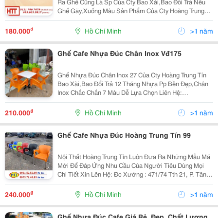
Ra Ghế Cũng Là Sp Của Cty Bao Xài,Bao Đổi Trả Nếu
Ghế Gãy,Xuống Màu Sản Phẩm Của Cty Hoàng Trung
Tín Đc: 247/2 Đường Hiệp Thành 39,P.hiệp
Thành,Q12(Đg Nguyễn Thị Búp,Gần Bệnh Viện Q12)
₫
180.000
Hồ Chí Minh
>1 năm
Liên
Ghế Cafe Nhựa Đúc Chân Inox Vđ175
Ghế Nhựa Đúc Chân Inox 27 Của Cty Hoàng Trung Tín
Bao Xài,Bao Đổi Trả 12 Tháng Nhựa Pp Bền Đẹp,Chân
Inox Chắc Chắn 7 Màu Dễ Lựa Chọn Liên Hệ:
0939.635.817 / 0989.598.138 Mr Đức Số Lượng 1001
Xuất Xứ Hàng Công Ty Bảo Hành 12
₫
210.000
Hồ Chí Minh
>1 năm
Ghế Cafe Nhựa Đúc Hoàng Trung Tín 99
Nội Thất Hoàng Trung Tín Luôn Đưa Ra Những Mẫu Mã
Mới Để Đáp Ứng Nhu Cầu Của Người Tiêu Dùng Mọi
Chi Tiết Xin Lên Hệ: Đc Xưởng : 471/74 Tth 21, P. Tân
Thới Hiệp, Q2, Tp. Hcm Đt : 0973.77.44.83 (Mr Sơn) -
0931.52.52.90 (Mr Đức) Website : Http:
₫
240.000
Hồ Chí Minh
>1 năm
Ghế Nhựa Đúc Cafe Giá Rẻ, Đẹp, Chất Lượng,