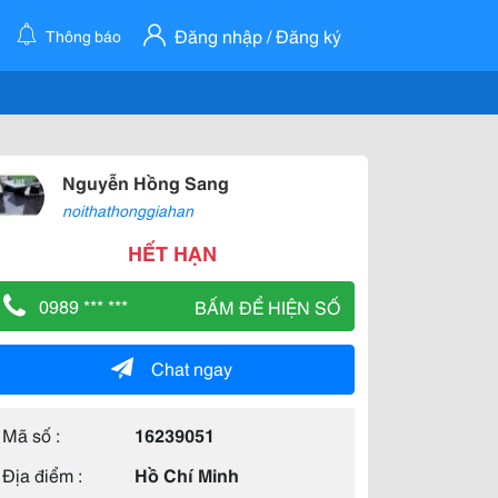
Đăng nhập / Đăng ký
Thông báo
Nguyễn Hồng Sang
noithathonggiahan
HẾT HẠN
0989 *** ***
BẤM ĐỂ HIỆN SỐ
Chat ngay
Mã số :
16239051
Địa điểm :
Hồ Chí Minh