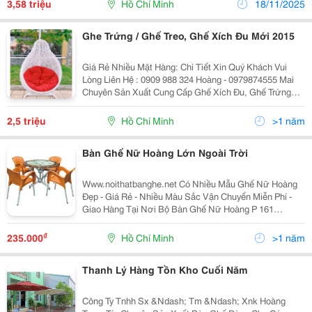
3,58 triệu
Hồ Chí Minh
18/11/2025
Ghe Trứng / Ghế Treo, Ghế Xích Đu Mới 2015
Giá Rẻ Nhiều Mặt Hàng: Chi Tiết Xin Quý Khách Vui
Lòng Liên Hệ : 0909 988 324 Hoàng - 0979874555 Mai
Chuyên Sản Xuất Cung Cấp Ghế Xích Đu, Ghế Trứng
Giả Mây, Ghế Trứng, Ghế Xích Đu, Ghế Giả Mây, Ghế
Nhựa Giả Mây, Xích Đu Sân Vườn, Bàn Ghế Café, Gh
2,5 triệu
Hồ Chí Minh
>1 năm
Bàn Ghế Nữ Hoàng Lớn Ngoài Trời
Www.noithatbanghe.net Có Nhiều Mẫu Ghế Nữ Hoàng
Đẹp - Giá Rẻ - Nhiều Màu Sắc Vận Chuyển Miễn Phí -
Giao Hàng Tại Nơi Bộ Bàn Ghế Nữ Hoàng P 161
=========≫ Giá Liên Hệ 0909988324 Bộ Bàn Ghế Nữ
Hoàng P 162 =========≫ Giá Liên Hệ 090
₫
235.000
Hồ Chí Minh
>1 năm
Thanh Lý Hàng Tồn Kho Cuối Năm
Công Ty Tnhh Sx &Ndash; Tm &Ndash; Xnk Hoàng