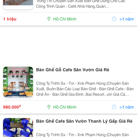
Trung Tín Chuyên Sản Xuất Bàn Ghế Dùng Cho Các
Công Trình Quán : Cafê,Nhà Hàng,Quán
Ăn,Bar,Resort&Hellip;Với Giá Cả Cạnh Tranh Của Nhà
Sản Xuất,Nhiều Mẫu Mã Đa Dạng,Bảo Hành 12
1 triệu
Hồ Chí Minh
>1 năm
Tháng,Vận Chuyển Mi
Bàn Ghế Gỗ Cafe Sân Vườn Giá Rẻ
Công Ty Tnhh Sx - Tm - Xnk Phạm Hùng (Chuyên Sản
Xuất, Buôn Bán Các Loại Bàn Ghế - Bàn Ghế Cafe - Bàn
Ghế Ăn - Bàn Ghế Gia Đình ,Bar,Resort..với Giá Cả
Cạnh Tranh Của Nhà Sản Xuất,Nhiều Mẫu Mã Đa
Dạng,Bảo Hành 12 Tháng,Vận Chuyển Miễn Phí,Uy Tín
₫
980.000
Hồ Chí Minh
>1 năm
Và C
Bàn Ghế Cafe Sân Vườn Thanh Lý Gấp Giá Rẻ
Công Ty Tnhh Sx - Tm - Xnk Phạm Hùng (Chuyên Sản