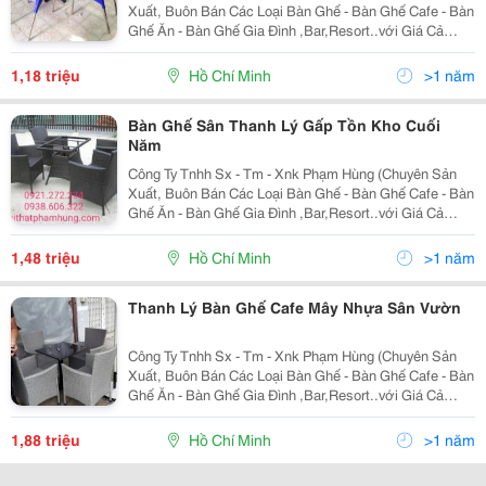
Xuất, Buôn Bán Các Loại Bàn Ghế - Bàn Ghế Cafe - Bàn
Ghế Ăn - Bàn Ghế Gia Đình ,Bar,Resort..với Giá Cả
Cạnh Tranh Của Nhà Sản Xuất,Nhiều Mẫu Mã Đa
Dạng,Bảo Hành 12 Tháng,Vận Chuyển Miễn Phí,Uy Tín
1,18 triệu
Hồ Chí Minh
>1 năm
Và C
Bàn Ghế Sân Thanh Lý Gấp Tồn Kho Cuối
Năm
Công Ty Tnhh Sx - Tm - Xnk Phạm Hùng (Chuyên Sản
Xuất, Buôn Bán Các Loại Bàn Ghế - Bàn Ghế Cafe - Bàn
Ghế Ăn - Bàn Ghế Gia Đình ,Bar,Resort..với Giá Cả
Cạnh Tranh Của Nhà Sản Xuất,Nhiều Mẫu Mã Đa
Dạng,Bảo Hành 12 Tháng,Vận Chuyển Miễn Phí,Uy Tín
1,48 triệu
Hồ Chí Minh
>1 năm
Và C
Thanh Lý Bàn Ghế Cafe Mây Nhựa Sân Vườn
Công Ty Tnhh Sx - Tm - Xnk Phạm Hùng (Chuyên Sản
Xuất, Buôn Bán Các Loại Bàn Ghế - Bàn Ghế Cafe - Bàn
Ghế Ăn - Bàn Ghế Gia Đình ,Bar,Resort..với Giá Cả
Cạnh Tranh Của Nhà Sản Xuất,Nhiều Mẫu Mã Đa
Dạng,Bảo Hành 12 Tháng,Vận Chuyển Miễn Phí,Uy Tín
1,88 triệu
Hồ Chí Minh
>1 năm
Và C