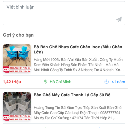
Gợi ý cho bạn
Bộ Bàn Ghế Nhựa Cafe Chân Inox (Mẫu Chân
Lớn)
Hàng Mới 100% Bán Với Giá Sản Xuất . Công Ty Muốn
Đem Đến Khách Hàng Sản Phẩm Tốt Nhất , Mẫu Mã
Mới Nhất Công Ty Tnhh Sx &Ndash; Tm &Ndash; Xnk
Hoàng Trung Tín Chuyên Sản Xuất Bàn Ghế Dùng Cho
Các Công Trình Quán : Cafê,Nhà Hàng,Quán...
1,42 triệu
Hồ Chí Minh
>1 năm
Bàn Ghế Mây Cafe Thanh Lý Gấp 50 Bộ
Hoàng Trung Tín Sài Gòn Trực Tiếp Sản Xuất Bàn Ghế
Mây Cafe Cao Cấp Các Loại Điện Thoại : 0988777794
Ms Vy Địa Chỉ Xưởng : 471/74 Tân Thới Hiệp 21 ,
Phường Tân Thới Hiệp , Quận 12