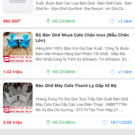
Xuất, Buôn Bán Các Loại Bàn Ghế - Bàn Ghế Cafe - Bàn
Ghế Ăn - Bàn Ghế Gia Đình ,Bar,Resort..với Giá Cả
Cạnh Tranh Của Nhà Sản Xuất,Nhiều Mẫu Mã Đa
Dạng,Bảo Hành 12 Tháng,Vận Chuyển Miễn Phí,Uy Tín
₫
980.000
Hồ Chí Minh
>1 năm
Và C
Bộ Bàn Ghế Nhựa Cafe Chân Inox (Mẫu Chân
Lớn)
Hàng Mới 100% Bán Với Giá Sản Xuất . Công Ty Muốn
Đem Đến Khách Hàng Sản Phẩm Tốt Nhất , Mẫu Mã
Mới Nhất Công Ty Tnhh Sx &Ndash; Tm &Ndash; Xnk
Hoàng Trung Tín Chuyên Sản Xuất Bàn Ghế Dùng Cho
Các Công Trình Quán : Cafê,Nhà Hàng,Quán...
1,42 triệu
Hồ Chí Minh
>1 năm
Bàn Ghế Mây Cafe Thanh Lý Gấp 50 Bộ
Hoàng Trung Tín Sài Gòn Trực Tiếp Sản Xuất Bàn Ghế
Mây Cafe Cao Cấp Các Loại Điện Thoại : 0988777794
Ms Vy Địa Chỉ Xưởng : 471/74 Tân Thới Hiệp 21 ,
Phường Tân Thới Hiệp , Quận 12
3,58 triệu
Hồ Chí Minh
18/11/2025