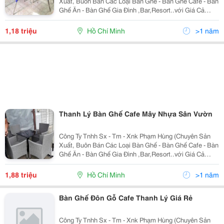
Xuất, Buôn Bán Các Loại Bàn Ghế - Bàn Ghế Cafe - Bàn
Ghế Ăn - Bàn Ghế Gia Đình ,Bar,Resort..với Giá Cả
Cạnh Tranh Của Nhà Sản Xuất,Nhiều Mẫu Mã Đa
Dạng,Bảo Hành 12 Tháng,Vận Chuyển Miễn Phí,Uy Tín
1,18 triệu
Hồ Chí Minh
>1 năm
Và C
Thanh Lý Bàn Ghế Cafe Mây Nhựa Sân Vườn
Công Ty Tnhh Sx - Tm - Xnk Phạm Hùng (Chuyên Sản
Xuất, Buôn Bán Các Loại Bàn Ghế - Bàn Ghế Cafe - Bàn
Ghế Ăn - Bàn Ghế Gia Đình ,Bar,Resort..với Giá Cả
Cạnh Tranh Của Nhà Sản Xuất,Nhiều Mẫu Mã Đa
Dạng,Bảo Hành 12 Tháng,Vận Chuyển Miễn Phí,Uy Tín
1,88 triệu
Hồ Chí Minh
>1 năm
Và C
Bàn Ghế Đôn Gỗ Cafe Thanh Lý Giá Rẻ
Công Ty Tnhh Sx - Tm - Xnk Phạm Hùng (Chuyên Sản