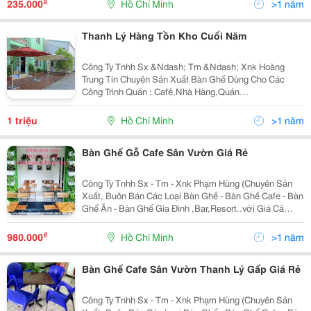
₫
235.000
Hồ Chí Minh
>1 năm
Thanh Lý Hàng Tồn Kho Cuối Năm
Công Ty Tnhh Sx &Ndash; Tm &Ndash; Xnk Hoàng
Trung Tín Chuyên Sản Xuất Bàn Ghế Dùng Cho Các
Công Trình Quán : Cafê,Nhà Hàng,Quán
Ăn,Bar,Resort&Hellip;Với Giá Cả Cạnh Tranh Của Nhà
Sản Xuất,Nhiều Mẫu Mã Đa Dạng,Bảo Hành 12
1 triệu
Hồ Chí Minh
>1 năm
Tháng,Vận Chuyển Mi
Bàn Ghế Gỗ Cafe Sân Vườn Giá Rẻ
Công Ty Tnhh Sx - Tm - Xnk Phạm Hùng (Chuyên Sản
Xuất, Buôn Bán Các Loại Bàn Ghế - Bàn Ghế Cafe - Bàn
Ghế Ăn - Bàn Ghế Gia Đình ,Bar,Resort..với Giá Cả
Cạnh Tranh Của Nhà Sản Xuất,Nhiều Mẫu Mã Đa
Dạng,Bảo Hành 12 Tháng,Vận Chuyển Miễn Phí,Uy Tín
₫
980.000
Hồ Chí Minh
>1 năm
Và C
Bàn Ghế Cafe Sân Vườn Thanh Lý Gấp Giá Rẻ
Công Ty Tnhh Sx - Tm - Xnk Phạm Hùng (Chuyên Sản