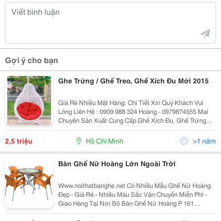
Gợi ý cho bạn
Ghe Trứng / Ghế Treo, Ghế Xích Đu Mới 2015
Giá Rẻ Nhiều Mặt Hàng: Chi Tiết Xin Quý Khách Vui
Lòng Liên Hệ : 0909 988 324 Hoàng - 0979874555 Mai
Chuyên Sản Xuất Cung Cấp Ghế Xích Đu, Ghế Trứng
Giả Mây, Ghế Trứng, Ghế Xích Đu, Ghế Giả Mây, Ghế
Nhựa Giả Mây, Xích Đu Sân Vườn, Bàn Ghế Café, Gh
2,5 triệu
Hồ Chí Minh
>1 năm
Bàn Ghế Nữ Hoàng Lớn Ngoài Trời
Www.noithatbanghe.net Có Nhiều Mẫu Ghế Nữ Hoàng
Đẹp - Giá Rẻ - Nhiều Màu Sắc Vận Chuyển Miễn Phí -
Giao Hàng Tại Nơi Bộ Bàn Ghế Nữ Hoàng P 161
=========≫ Giá Liên Hệ 0909988324 Bộ Bàn Ghế Nữ
Hoàng P 162 =========≫ Giá Liên Hệ 090