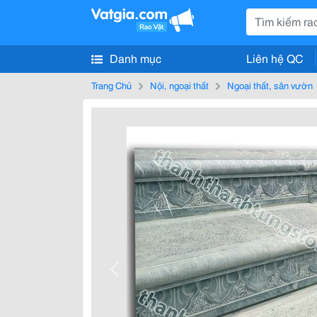
Danh mục
Liên hệ QC
Trang Chủ
Nội, ngoại thất
Ngoại thất, sân vườn