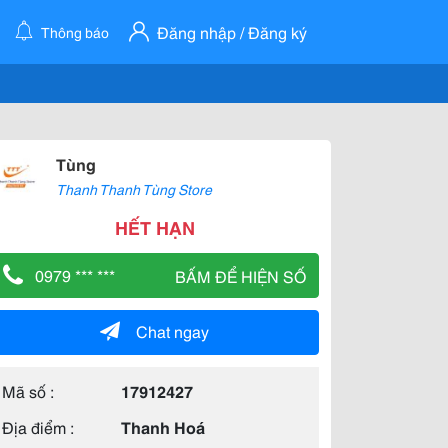
Đăng nhập / Đăng ký
Thông báo
Tùng
Thanh Thanh Tùng Store
HẾT HẠN
0979 *** ***
BẤM ĐỂ HIỆN SỐ
Chat ngay
Mã số :
17912427
Địa điểm :
Thanh Hoá