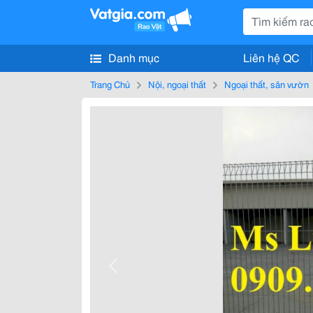
Danh mục
Liên hệ QC
Trang Chủ
Nội, ngoại thất
Ngoại thất, sân vườn