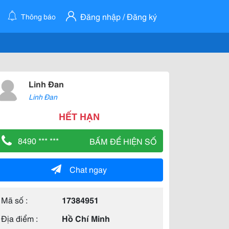
Đăng nhập / Đăng ký
Thông báo
Linh Đan
Linh Đan
HẾT HẠN
8490 *** ***
BẤM ĐỂ HIỆN SỐ
Chat ngay
Mã số :
17384951
Địa điểm :
Hồ Chí Minh