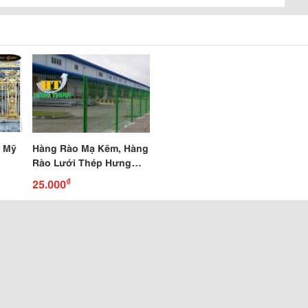
 Mỹ
Hàng Rào Mạ Kẽm, Hàng
Rào Lưới Thép Hưng
Thịnh
₫
25.000