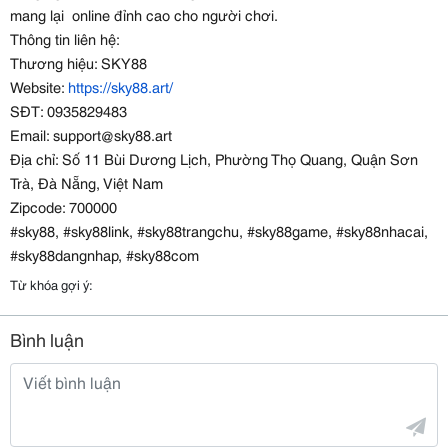
mang lại online đỉnh cao cho người chơi.
Thông tin liên hệ:
Thương hiệu: SKY88
Website:
https://sky88.art/
SĐT: 0935829483
Email: support@sky88.art
Địa chỉ: Số 11 Bùi Dương Lịch, Phường Thọ Quang, Quận Sơn
Trà, Đà Nẵng, Việt Nam
Zipcode: 700000
#sky88, #sky88link, #sky88trangchu, #sky88game, #sky88nhacai,
#sky88dangnhap, #sky88com
Từ khóa gợi ý:
Bình luận