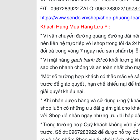
ĐT : 0967283922 ZALO: 0967283922
/
0978.
https://www.sendo.vn/shop/shop-phuong-loa
Khách Hàng Mua Hàng Lưu Ý :
* Vì vận chuyển đường quãng đường dài nên
nên liên hệ trực tiếp với shop trong tối đa 2
đổi trả trong vòng 7 ngày nếu sản phẩm bị lỗi
* Vì mặt hàng
gạch tranh 3d
có khối lượng kh
sao cho nhanh chóng và an toàn nhất cho m
*Một số trường hợp khách có thắc mắc về sả
trước để giảo quyết , hạn chế khiếu nại để tr
giải quyết khiếu nại.
* Khi nhận được hàng và sử dụng ưng ý khác
shop luôn có những ưu đãi giảm giá cho khác
với Shop để nhận ngay những ưu đãi hấp dẫ
* Trong trường hợp Quý khách không vừa ý v
trước, Số dt: 0967283922 để được hỗ trợ đổi 
rõ về sản phẩm Shop xin từ chối trách nhiệm 