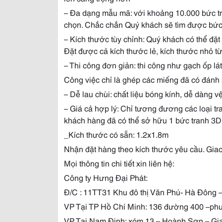
– Đa dạng mẫu mã: với khoảng 10.000 bức tr
chọn. Chắc chắn Quý khách sẽ tìm được bức
– Kích thước tùy chỉnh: Quý khách có thể đặ
Đặt được cả kích thước lẻ, kích thước nhỏ 
– Thi công đơn giản: thi công như gạch ốp lát
Công việc chỉ là ghép các miếng đã có đánh 
– Dễ lau chùi: chất liệu bóng kính, dễ dàng v
– Giá cả hợp lý: Chỉ tương đương các loại tran
khách hàng đã có thể sở hữu 1 bức tranh 3D
_Kích thước có sẵn: 1.2x1.8m
Nhận đặt hàng theo kích thước yêu cầu. Gia
Mọi thông tin chi tiết xin liên hệ:
Công ty Hưng Đại Phát:
Đ/C : 11TT31 Khu đô thị Văn Phú- Hà Đông 
VP Tại TP Hồ Chí Minh: 136 đường 400 –p
VP Tại Nam Định: xóm 13 – Hoành Sơn – Gi