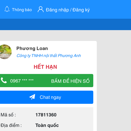
Đăng nhập / Đăng ký
Thông báo
Phương Loan
Công ty TNHH nội thất Phương Anh
HẾT HẠN
0967 *** ***
BẤM ĐỂ HIỆN SỐ
Chat ngay
Mã số :
17811360
Địa điểm :
Toàn quốc